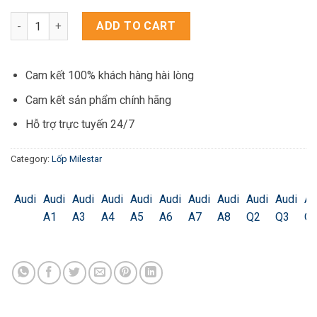
Lốp xe Milestar Patagonia Hàng Mỹ 275/55R20-X/T quantity
ADD TO CART
Cam kết 100% khách hàng hài lòng
Cam kết sản phẩm chính hãng
Hỗ trợ trực tuyến 24/7
Category:
Lốp Milestar
Audi
Audi
Audi
Audi
Audi
Audi
Audi
Audi
Audi
Audi
Au
A1
A3
A4
A5
A6
A7
A8
Q2
Q3
Q