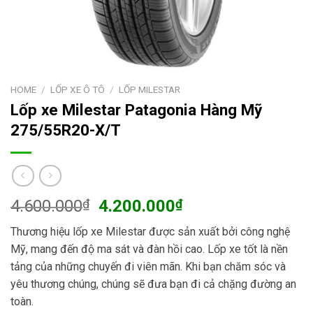
HOME
/
LỐP XE Ô TÔ
/
LỐP MILESTAR
Lốp xe Milestar Patagonia Hàng Mỹ
275/55R20-X/T
Original
Current
4.600.000
₫
4.200.000
₫
price
price
Thương hiệu lốp xe Milestar được sản xuất bởi công nghệ
was:
is:
Mỹ, mang đến độ ma sát và đàn hồi cao. Lốp xe tốt là nền
4.600.000₫.
4.200.000₫.
tảng của những chuyến đi viên mãn. Khi bạn chăm sóc và
yêu thương chúng, chúng sẽ đưa bạn đi cả chặng đường an
toàn.