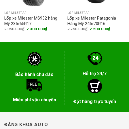
LỐP MILESTAR
LỐP MILESTAR
Lốp xe Milestar MS932 hàng
Lốp xe Milestar Patagonia
Mỹ 235/65R17
Hàng Mỹ 245/70R16
Original
Current
Original
Current
2.950.000
₫
2.300.000
₫
2.750.000
₫
2.200.000
₫
price
price
price
price
was:
is:
was:
is:
0₫.
2.950.000₫.
2.300.000₫.
2.750.000₫.
2.200.000
Hỗ trợ 24/7
Bảo hành chu đáo
Miễn phí vận chuyển
Đặt hàng trực tuyến
ĐĂNG KHOA AUTO