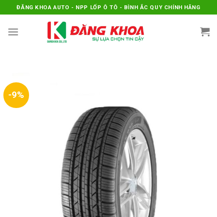
Skip
ĐĂNG KHOA AUTO - NPP LỐP Ô TÔ - BÌNH ẮC QUY CHÍNH HÃNG
to
content
-9%