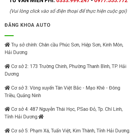
TƯ VẤN MIỄN PHÍ:
0333.999.247
-
0977.555.772
(Vui lòng click vào số điện thoại để thực hiện cuộc gọi)
ĐĂNG KHOA AUTO
Trụ sở chính: Chân cầu Phúc Sơn, Hiệp Sơn, Kinh Môn,
Hải Dương
Cơ sở 2: 173 Trường Chinh, Phường Thanh Bình, TP. Hải
Dương
Cơ sở 3: Vòng xuyến Tân Việt Bắc - Mạo Khê - Đông
Triều, Quảng Ninh
Cơ sở 4: 487 Nguyễn Thái Học, P.Sao Đỏ, Tp. Chí Linh,
Tỉnh Hải Dương.
Cơ sở 5: Phạm Xá, Tuấn Việt, Kim Thành, Tỉnh Hải Dương.