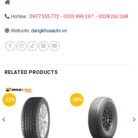
Hotline:
0977.555.772
-
0333.999.247
-
0338.262.268
Website:
dangkhoaauto.vn
RELATED PRODUCTS
-22%
-20%