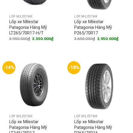
LỐP MILESTAR
LỐP MILESTAR
Lốp xe Milestar
Lốp xe Milestar
Patagonia Hàng Mỹ
Patagonia Hàng Mỹ
LT265/70R17-H/T
P265/70R17
Original
Current
Original
Current
3.950.000
₫
3.350.000
₫
3.600.000
₫
2.950.000
₫
price
price
price
price
was:
is:
was:
is:
3.950.000₫.
3.350.000₫.
3.600.000₫.
2.950.0
-14%
-18%
LỐP MILESTAR
LỐP MILESTAR
Lốp xe Milestar
Lốp xe Milestar
Patagonia Hàng Mỹ
Patagonia Hàng Mỹ
LT245/75R17
P265/75R16