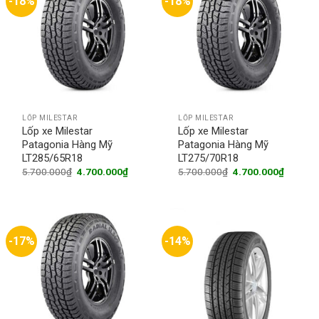
-18%
-18%
LỐP MILESTAR
LỐP MILESTAR
Lốp xe Milestar
Lốp xe Milestar
Patagonia Hàng Mỹ
Patagonia Hàng Mỹ
LT285/65R18
LT275/70R18
Original
Current
Original
Current
5.700.000
₫
4.700.000
₫
5.700.000
₫
4.700.000
₫
price
price
price
price
was:
is:
was:
is:
5.700.000₫.
4.700.000₫.
5.700.000₫.
4.700.0
-17%
-14%