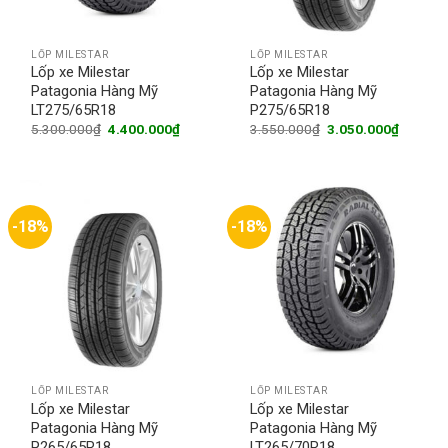
LỐP MILESTAR
LỐP MILESTAR
Lốp xe Milestar
Lốp xe Milestar
Patagonia Hàng Mỹ
Patagonia Hàng Mỹ
LT275/65R18
P275/65R18
Original
Current
Original
Current
5.300.000
₫
4.400.000
₫
3.550.000
₫
3.050.000
₫
price
price
price
price
was:
is:
was:
is:
5.300.000₫.
4.400.000₫.
3.550.000₫.
3.050.0
-18%
-18%
LỐP MILESTAR
LỐP MILESTAR
Lốp xe Milestar
Lốp xe Milestar
Patagonia Hàng Mỹ
Patagonia Hàng Mỹ
P265/65R18
LT265/70R18