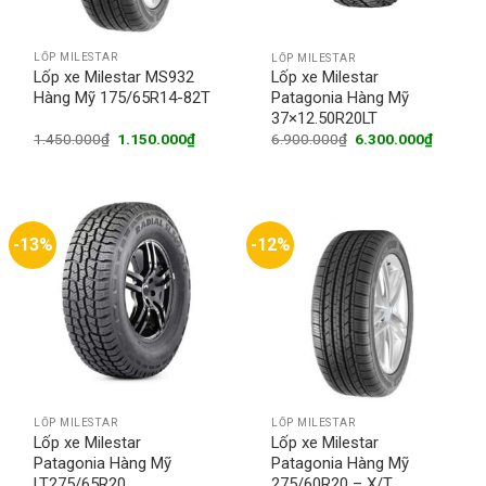
LỐP MILESTAR
LỐP MILESTAR
Lốp xe Milestar MS932
Lốp xe Milestar
Hàng Mỹ 175/65R14-82T
Patagonia Hàng Mỹ
37×12.50R20LT
Original
Current
Original
Current
1.450.000
₫
1.150.000
₫
6.900.000
₫
6.300.000
₫
price
price
price
price
was:
is:
was:
is:
1.450.000₫.
1.150.000₫.
6.900.000₫.
6.300.0
-13%
-12%
LỐP MILESTAR
LỐP MILESTAR
Lốp xe Milestar
Lốp xe Milestar
Patagonia Hàng Mỹ
Patagonia Hàng Mỹ
LT275/65R20
275/60R20 – X/T