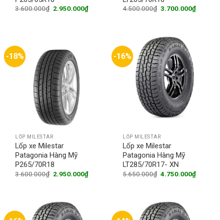
Original
Current
Original
Current
3.600.000
₫
2.950.000
₫
4.500.000
₫
3.700.000
₫
price
price
price
price
was:
is:
was:
is:
3.600.000₫.
2.950.000₫.
4.500.000₫.
3.700.0
-18%
-16%
LỐP MILESTAR
LỐP MILESTAR
Lốp xe Milestar
Lốp xe Milestar
Patagonia Hàng Mỹ
Patagonia Hàng Mỹ
P265/70R18
LT285/70R17- XN
Original
Current
Original
Current
3.600.000
₫
2.950.000
₫
5.650.000
₫
4.750.000
₫
price
price
price
price
was:
is:
was:
is:
3.600.000₫.
2.950.000₫.
5.650.000₫.
4.750.0