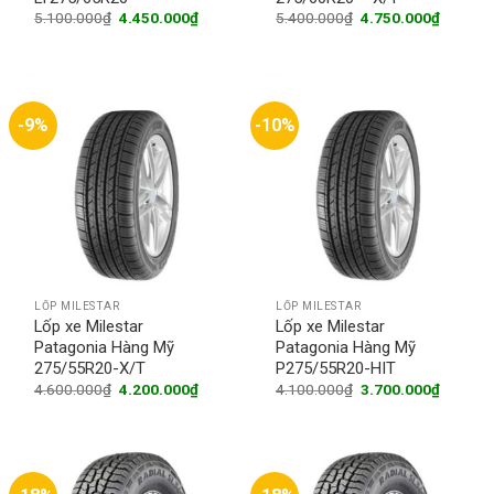
Original
Current
Original
Current
5.100.000
₫
4.450.000
₫
5.400.000
₫
4.750.000
₫
price
price
price
price
was:
is:
was:
is:
5.100.000₫.
4.450.000₫.
5.400.000₫.
4.750.0
-9%
-10%
LỐP MILESTAR
LỐP MILESTAR
Lốp xe Milestar
Lốp xe Milestar
Patagonia Hàng Mỹ
Patagonia Hàng Mỹ
275/55R20-X/T
P275/55R20-HIT
Original
Current
Original
Current
4.600.000
₫
4.200.000
₫
4.100.000
₫
3.700.000
₫
price
price
price
price
was:
is:
was:
is:
4.600.000₫.
4.200.000₫.
4.100.000₫.
3.700.0