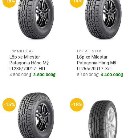
-16%
-14%
LỐP MILESTAR
LỐP MILESTAR
Lốp xe Milestar
Lốp xe Milestar
Patagonia Hàng Mỹ
Patagonia Hàng Mỹ
LT285/70R17- HIT
LT265/70R17-X/T
Original
Current
Original
Current
4.500.000
₫
3.800.000
₫
5.100.000
₫
4.400.000
₫
price
price
price
price
was:
is:
was:
is:
4.500.000₫.
3.800.000₫.
5.100.000₫.
4.400.0
-15%
-18%