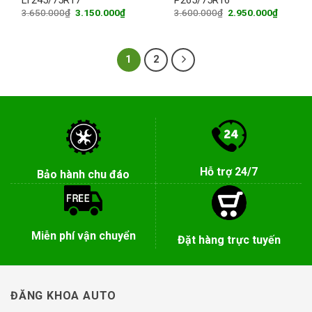
Original
Current
Original
Current
3.650.000
₫
3.150.000
₫
3.600.000
₫
2.950.000
₫
price
price
price
price
was:
is:
was:
is:
3.650.000₫.
3.150.000₫.
3.600.000₫.
2.950.0
1
2
Hỗ trợ 24/7
Bảo hành chu đáo
Miễn phí vận chuyển
Đặt hàng trực tuyến
ĐĂNG KHOA AUTO