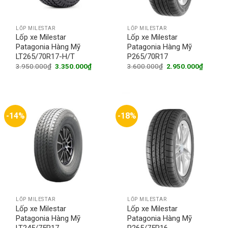
LỐP MILESTAR
LỐP MILESTAR
Lốp xe Milestar
Lốp xe Milestar
Patagonia Hàng Mỹ
Patagonia Hàng Mỹ
LT265/70R17-H/T
P265/70R17
Original
Current
Original
Current
3.950.000
₫
3.350.000
₫
3.600.000
₫
2.950.000
₫
price
price
price
price
was:
is:
was:
is:
3.950.000₫.
3.350.000₫.
3.600.000₫.
2.950.0
-14%
-18%
LỐP MILESTAR
LỐP MILESTAR
Lốp xe Milestar
Lốp xe Milestar
Patagonia Hàng Mỹ
Patagonia Hàng Mỹ
LT245/75R17
P265/75R16