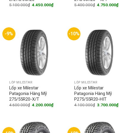
Original
Current
Original
Current
5.100.000
₫
4.450.000
₫
5.400.000
₫
4.750.000
₫
price
price
price
price
was:
is:
was:
is:
5.100.000₫.
4.450.000₫.
5.400.000₫.
4.750.0
-9%
-10%
LỐP MILESTAR
LỐP MILESTAR
Lốp xe Milestar
Lốp xe Milestar
Patagonia Hàng Mỹ
Patagonia Hàng Mỹ
275/55R20-X/T
P275/55R20-HIT
Original
Current
Original
Current
4.600.000
₫
4.200.000
₫
4.100.000
₫
3.700.000
₫
price
price
price
price
was:
is:
was:
is:
4.600.000₫.
4.200.000₫.
4.100.000₫.
3.700.0