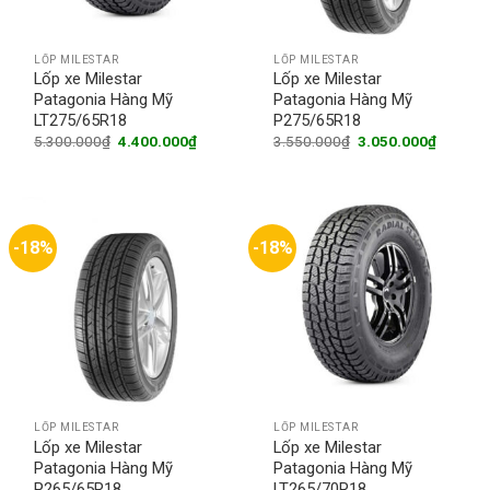
LỐP MILESTAR
LỐP MILESTAR
Lốp xe Milestar
Lốp xe Milestar
Patagonia Hàng Mỹ
Patagonia Hàng Mỹ
LT275/65R18
P275/65R18
Original
Current
Original
Current
5.300.000
₫
4.400.000
₫
3.550.000
₫
3.050.000
₫
price
price
price
price
was:
is:
was:
is:
5.300.000₫.
4.400.000₫.
3.550.000₫.
3.050.0
-18%
-18%
LỐP MILESTAR
LỐP MILESTAR
Lốp xe Milestar
Lốp xe Milestar
Patagonia Hàng Mỹ
Patagonia Hàng Mỹ
P265/65R18
LT265/70R18