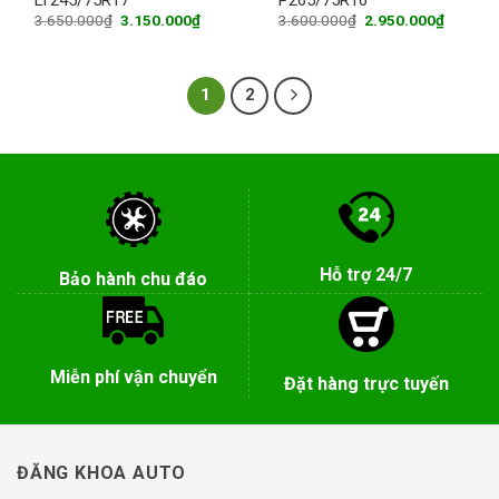
Original
Current
Original
Current
3.650.000
₫
3.150.000
₫
3.600.000
₫
2.950.000
₫
price
price
price
price
was:
is:
was:
is:
3.650.000₫.
3.150.000₫.
3.600.000₫.
2.950.0
1
2
Hỗ trợ 24/7
Bảo hành chu đáo
Miễn phí vận chuyển
Đặt hàng trực tuyến
ĐĂNG KHOA AUTO