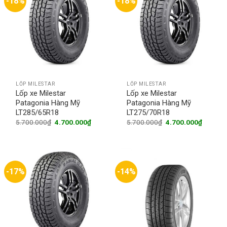
-18%
-18%
LỐP MILESTAR
LỐP MILESTAR
Lốp xe Milestar
Lốp xe Milestar
Patagonia Hàng Mỹ
Patagonia Hàng Mỹ
LT285/65R18
LT275/70R18
Original
Current
Original
Current
5.700.000
₫
4.700.000
₫
5.700.000
₫
4.700.000
₫
price
price
price
price
was:
is:
was:
is:
5.700.000₫.
4.700.000₫.
5.700.000₫.
4.700.0
-17%
-14%