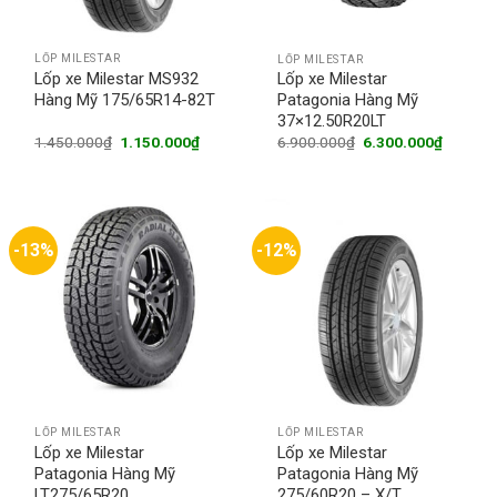
LỐP MILESTAR
LỐP MILESTAR
Lốp xe Milestar MS932
Lốp xe Milestar
Hàng Mỹ 175/65R14-82T
Patagonia Hàng Mỹ
37×12.50R20LT
Original
Current
Original
Current
1.450.000
₫
1.150.000
₫
6.900.000
₫
6.300.000
₫
price
price
price
price
was:
is:
was:
is:
1.450.000₫.
1.150.000₫.
6.900.000₫.
6.300.0
-13%
-12%
LỐP MILESTAR
LỐP MILESTAR
Lốp xe Milestar
Lốp xe Milestar
Patagonia Hàng Mỹ
Patagonia Hàng Mỹ
LT275/65R20
275/60R20 – X/T