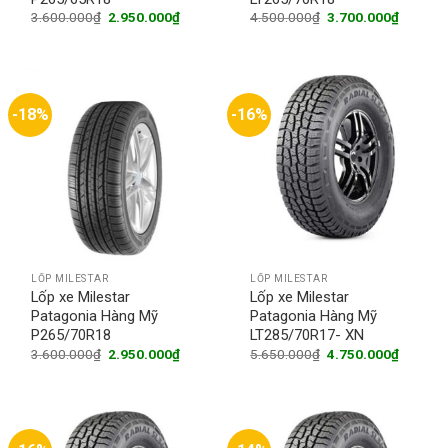
Original
Current
Original
Current
3.600.000
₫
2.950.000
₫
4.500.000
₫
3.700.000
₫
price
price
price
price
was:
is:
was:
is:
3.600.000₫.
2.950.000₫.
4.500.000₫.
3.700.0
-18%
-16%
LỐP MILESTAR
LỐP MILESTAR
Lốp xe Milestar
Lốp xe Milestar
Patagonia Hàng Mỹ
Patagonia Hàng Mỹ
P265/70R18
LT285/70R17- XN
Original
Current
Original
Current
3.600.000
₫
2.950.000
₫
5.650.000
₫
4.750.000
₫
price
price
price
price
was:
is:
was:
is:
3.600.000₫.
2.950.000₫.
5.650.000₫.
4.750.0