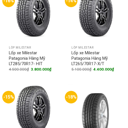
-16%
-14%
LỐP MILESTAR
LỐP MILESTAR
Lốp xe Milestar
Lốp xe Milestar
Patagonia Hàng Mỹ
Patagonia Hàng Mỹ
LT285/70R17- HIT
LT265/70R17-X/T
Original
Current
Original
Current
4.500.000
₫
3.800.000
₫
5.100.000
₫
4.400.000
₫
price
price
price
price
was:
is:
was:
is:
4.500.000₫.
3.800.000₫.
5.100.000₫.
4.400.0
-15%
-18%