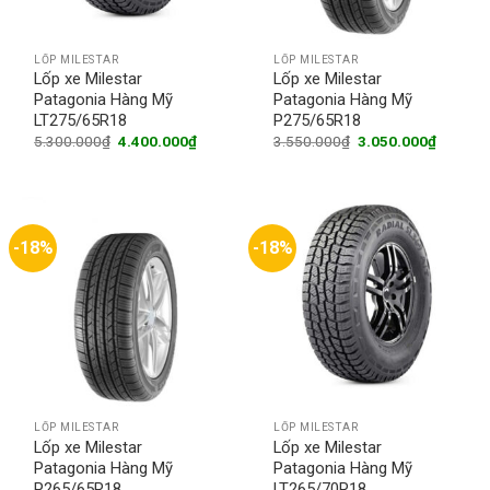
LỐP MILESTAR
LỐP MILESTAR
Lốp xe Milestar
Lốp xe Milestar
Patagonia Hàng Mỹ
Patagonia Hàng Mỹ
LT275/65R18
P275/65R18
Original
Current
Original
Current
5.300.000
₫
4.400.000
₫
3.550.000
₫
3.050.000
₫
price
price
price
price
was:
is:
was:
is:
5.300.000₫.
4.400.000₫.
3.550.000₫.
3.050.0
-18%
-18%
LỐP MILESTAR
LỐP MILESTAR
Lốp xe Milestar
Lốp xe Milestar
Patagonia Hàng Mỹ
Patagonia Hàng Mỹ
P265/65R18
LT265/70R18