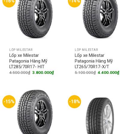
-16%
-14%
LỐP MILESTAR
LỐP MILESTAR
Lốp xe Milestar
Lốp xe Milestar
Patagonia Hàng Mỹ
Patagonia Hàng Mỹ
LT285/70R17- HIT
LT265/70R17-X/T
Original
Current
Original
Current
4.500.000
₫
3.800.000
₫
5.100.000
₫
4.400.000
₫
price
price
price
price
was:
is:
was:
is:
4.500.000₫.
3.800.000₫.
5.100.000₫.
4.400.0
-15%
-18%