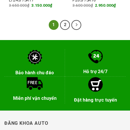
Original
Current
Original
Current
3.650.000
₫
3.150.000
₫
3.600.000
₫
2.950.000
₫
price
price
price
price
was:
is:
was:
is:
3.650.000₫.
3.150.000₫.
3.600.000₫.
2.950.0
1
2
Hỗ trợ 24/7
Bảo hành chu đáo
Miễn phí vận chuyển
Đặt hàng trực tuyến
ĐĂNG KHOA AUTO