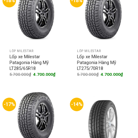
-18%
-18%
LỐP MILESTAR
LỐP MILESTAR
Lốp xe Milestar
Lốp xe Milestar
Patagonia Hàng Mỹ
Patagonia Hàng Mỹ
LT285/65R18
LT275/70R18
Original
Current
Original
Current
5.700.000
₫
4.700.000
₫
5.700.000
₫
4.700.000
₫
price
price
price
price
was:
is:
was:
is:
5.700.000₫.
4.700.000₫.
5.700.000₫.
4.700.0
-17%
-14%