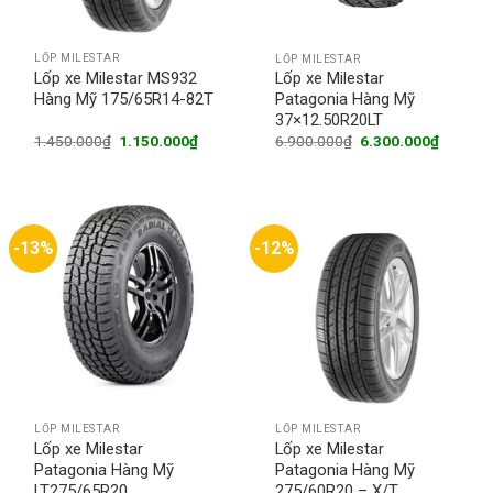
LỐP MILESTAR
LỐP MILESTAR
Lốp xe Milestar MS932
Lốp xe Milestar
Hàng Mỹ 175/65R14-82T
Patagonia Hàng Mỹ
37×12.50R20LT
Original
Current
Original
Current
1.450.000
₫
1.150.000
₫
6.900.000
₫
6.300.000
₫
price
price
price
price
was:
is:
was:
is:
1.450.000₫.
1.150.000₫.
6.900.000₫.
6.300.0
-13%
-12%
LỐP MILESTAR
LỐP MILESTAR
Lốp xe Milestar
Lốp xe Milestar
Patagonia Hàng Mỹ
Patagonia Hàng Mỹ
LT275/65R20
275/60R20 – X/T