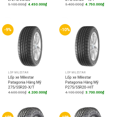
Original
Current
Original
Current
5.100.000
₫
4.450.000
₫
5.400.000
₫
4.750.000
₫
price
price
price
price
was:
is:
was:
is:
5.100.000₫.
4.450.000₫.
5.400.000₫.
4.750.0
-9%
-10%
LỐP MILESTAR
LỐP MILESTAR
Lốp xe Milestar
Lốp xe Milestar
Patagonia Hàng Mỹ
Patagonia Hàng Mỹ
275/55R20-X/T
P275/55R20-HIT
Original
Current
Original
Current
4.600.000
₫
4.200.000
₫
4.100.000
₫
3.700.000
₫
price
price
price
price
was:
is:
was:
is:
4.600.000₫.
4.200.000₫.
4.100.000₫.
3.700.0