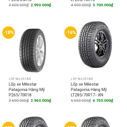
Original
Current
Original
Current
3.600.000
₫
2.950.000
₫
4.500.000
₫
3.700.000
₫
price
price
price
price
was:
is:
was:
is:
3.600.000₫.
2.950.000₫.
4.500.000₫.
3.700.0
-18%
-16%
LỐP MILESTAR
LỐP MILESTAR
Lốp xe Milestar
Lốp xe Milestar
Patagonia Hàng Mỹ
Patagonia Hàng Mỹ
P265/70R18
LT285/70R17- XN
Original
Current
Original
Current
3.600.000
₫
2.950.000
₫
5.650.000
₫
4.750.000
₫
price
price
price
price
was:
is:
was:
is:
3.600.000₫.
2.950.000₫.
5.650.000₫.
4.750.0