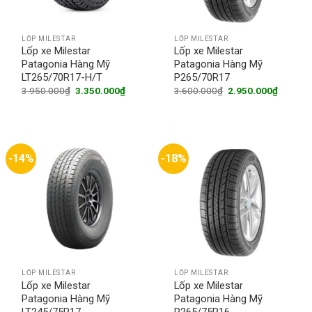
LỐP MILESTAR
LỐP MILESTAR
Lốp xe Milestar
Lốp xe Milestar
Patagonia Hàng Mỹ
Patagonia Hàng Mỹ
LT265/70R17-H/T
P265/70R17
Original
Current
Original
Current
3.950.000
₫
3.350.000
₫
3.600.000
₫
2.950.000
₫
price
price
price
price
was:
is:
was:
is:
3.950.000₫.
3.350.000₫.
3.600.000₫.
2.950.0
-14%
-18%
LỐP MILESTAR
LỐP MILESTAR
Lốp xe Milestar
Lốp xe Milestar
Patagonia Hàng Mỹ
Patagonia Hàng Mỹ
LT245/75R17
P265/75R16