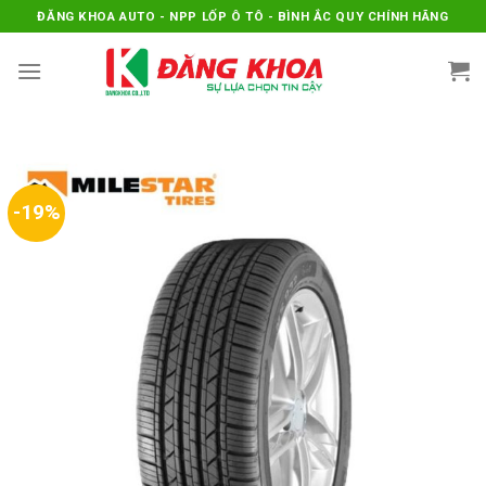
Skip
ĐĂNG KHOA AUTO - NPP LỐP Ô TÔ - BÌNH ẮC QUY CHÍNH HÃNG
to
content
-19%