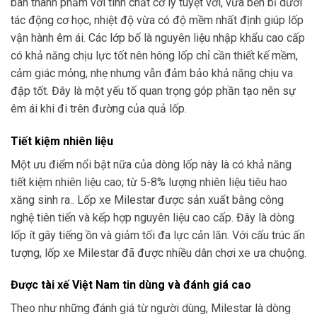
bán thành phẩm với tính chất cơ lý tuyệt vời, vừa bền bỉ dưới
tác động cơ học, nhiệt độ vừa có độ mềm nhất định giúp lốp
vận hành êm ái. Các lớp bố là nguyên liệu nhập khẩu cao cấp
có khả năng chịu lực tốt nên hông lốp chỉ cần thiết kế mềm,
cảm giác mỏng, nhẹ nhưng vẫn đảm bảo khả năng chịu va
đập tốt. Đây là một yếu tố quan trọng góp phần tạo nên sự
êm ái khi đi trên đường của quả lốp.
Tiết kiệm nhiên liệu
Một ưu điểm nổi bật nữa của dòng lốp này là có khả năng
tiết kiệm nhiên liệu cao; từ 5-8% lượng nhiên liệu tiêu hao
xăng sinh ra.. Lốp xe Milestar được sản xuất bằng công
nghệ tiên tiến và kếp hợp nguyên liệu cao cấp. Đây là dòng
lốp ít gây tiếng ồn và giảm tối đa lực cản lăn. Với cấu trúc ấn
tượng, lốp xe Milestar đã được nhiều dân chơi xe ưa chuộng.
Được tài xế Việt Nam tin dùng và đánh giá cao
Theo như những đánh giá từ người dùng, Milestar là dòng