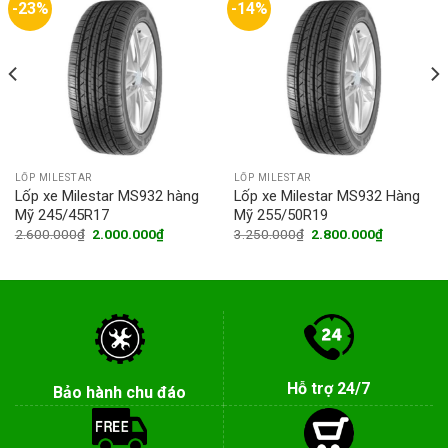
-23%
-14%
LỐP MILESTAR
LỐP MILESTAR
Lốp xe Milestar MS932 hàng
Lốp xe Milestar MS932 Hàng
Mỹ 245/45R17
Mỹ 255/50R19
Original
Current
Original
Current
2.600.000
₫
2.000.000
₫
3.250.000
₫
2.800.000
₫
price
price
price
price
was:
is:
was:
is:
0₫.
2.600.000₫.
2.000.000₫.
3.250.000₫.
2.800.000
Hỗ trợ 24/7
Bảo hành chu đáo