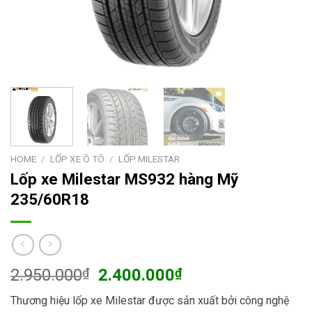
HOME
/
LỐP XE Ô TÔ
/
LỐP MILESTAR
Lốp xe Milestar MS932 hàng Mỹ
235/60R18
Original
Current
2.950.000
₫
2.400.000
₫
price
price
Thương hiệu lốp xe Milestar được sản xuất bởi công nghệ
was:
is: