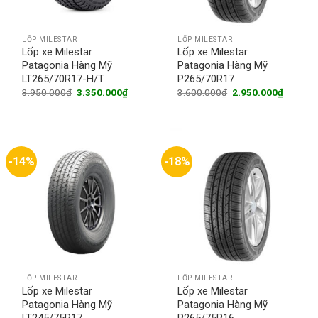
LỐP MILESTAR
LỐP MILESTAR
Lốp xe Milestar
Lốp xe Milestar
Patagonia Hàng Mỹ
Patagonia Hàng Mỹ
LT265/70R17-H/T
P265/70R17
Original
Current
Original
Current
3.950.000
₫
3.350.000
₫
3.600.000
₫
2.950.000
₫
price
price
price
price
was:
is:
was:
is:
3.950.000₫.
3.350.000₫.
3.600.000₫.
2.950.0
-14%
-18%
LỐP MILESTAR
LỐP MILESTAR
Lốp xe Milestar
Lốp xe Milestar
Patagonia Hàng Mỹ
Patagonia Hàng Mỹ
LT245/75R17
P265/75R16