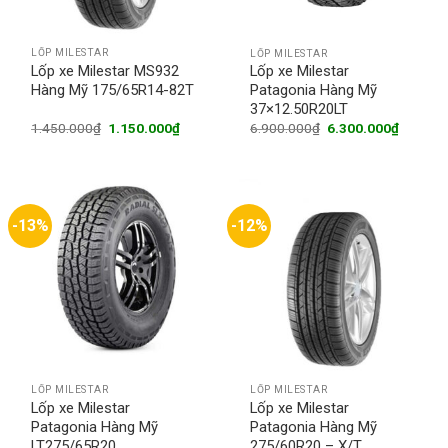
LỐP MILESTAR
LỐP MILESTAR
Lốp xe Milestar MS932
Lốp xe Milestar
Hàng Mỹ 175/65R14-82T
Patagonia Hàng Mỹ
37×12.50R20LT
Original
Current
Original
Current
1.450.000
₫
1.150.000
₫
6.900.000
₫
6.300.000
₫
price
price
price
price
was:
is:
was:
is:
1.450.000₫.
1.150.000₫.
6.900.000₫.
6.300.0
-13%
-12%
LỐP MILESTAR
LỐP MILESTAR
Lốp xe Milestar
Lốp xe Milestar
Patagonia Hàng Mỹ
Patagonia Hàng Mỹ
LT275/65R20
275/60R20 – X/T