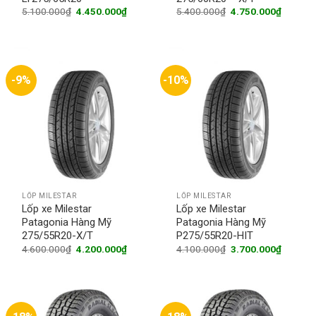
Original
Current
Original
Current
5.100.000
₫
4.450.000
₫
5.400.000
₫
4.750.000
₫
price
price
price
price
was:
is:
was:
is:
5.100.000₫.
4.450.000₫.
5.400.000₫.
4.750.0
-9%
-10%
LỐP MILESTAR
LỐP MILESTAR
Lốp xe Milestar
Lốp xe Milestar
Patagonia Hàng Mỹ
Patagonia Hàng Mỹ
275/55R20-X/T
P275/55R20-HIT
Original
Current
Original
Current
4.600.000
₫
4.200.000
₫
4.100.000
₫
3.700.000
₫
price
price
price
price
was:
is:
was:
is:
4.600.000₫.
4.200.000₫.
4.100.000₫.
3.700.0