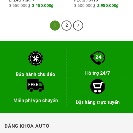
Original
Current
Original
Current
3.650.000
₫
3.150.000
₫
3.600.000
₫
2.950.000
₫
price
price
price
price
was:
is:
was:
is:
3.650.000₫.
3.150.000₫.
3.600.000₫.
2.950.0
1
2
Hỗ trợ 24/7
Bảo hành chu đáo
Miễn phí vận chuyển
Đặt hàng trực tuyến
ĐĂNG KHOA AUTO