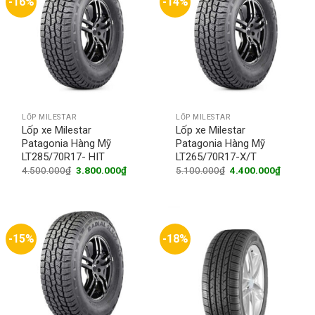
-16%
-14%
LỐP MILESTAR
LỐP MILESTAR
Lốp xe Milestar
Lốp xe Milestar
Patagonia Hàng Mỹ
Patagonia Hàng Mỹ
LT285/70R17- HIT
LT265/70R17-X/T
Original
Current
Original
Current
4.500.000
₫
3.800.000
₫
5.100.000
₫
4.400.000
₫
price
price
price
price
was:
is:
was:
is:
4.500.000₫.
3.800.000₫.
5.100.000₫.
4.400.0
-15%
-18%