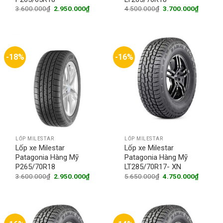
Original
Current
Original
Current
3.600.000
₫
2.950.000
₫
4.500.000
₫
3.700.000
₫
price
price
price
price
was:
is:
was:
is:
3.600.000₫.
2.950.000₫.
4.500.000₫.
3.700.0
-18%
-16%
LỐP MILESTAR
LỐP MILESTAR
Lốp xe Milestar
Lốp xe Milestar
Patagonia Hàng Mỹ
Patagonia Hàng Mỹ
P265/70R18
LT285/70R17- XN
Original
Current
Original
Current
3.600.000
₫
2.950.000
₫
5.650.000
₫
4.750.000
₫
price
price
price
price
was:
is:
was:
is:
3.600.000₫.
2.950.000₫.
5.650.000₫.
4.750.0