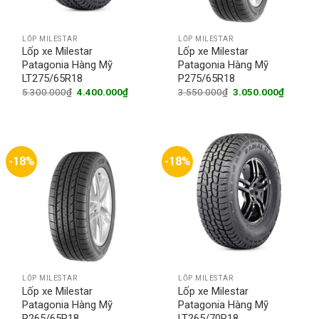
LỐP MILESTAR
LỐP MILESTAR
Lốp xe Milestar
Lốp xe Milestar
Patagonia Hàng Mỹ
Patagonia Hàng Mỹ
LT275/65R18
P275/65R18
Original
Current
Original
Current
5.300.000
₫
4.400.000
₫
3.550.000
₫
3.050.000
₫
price
price
price
price
was:
is:
was:
is:
5.300.000₫.
4.400.000₫.
3.550.000₫.
3.050.0
-18%
-18%
LỐP MILESTAR
LỐP MILESTAR
Lốp xe Milestar
Lốp xe Milestar
Patagonia Hàng Mỹ
Patagonia Hàng Mỹ
P265/65R18
LT265/70R18