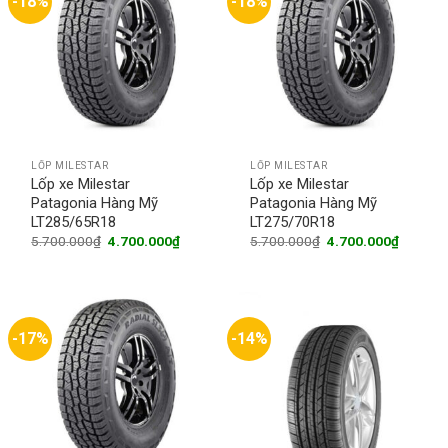
-18%
-18%
LỐP MILESTAR
LỐP MILESTAR
Lốp xe Milestar
Lốp xe Milestar
Patagonia Hàng Mỹ
Patagonia Hàng Mỹ
LT285/65R18
LT275/70R18
Original
Current
Original
Current
5.700.000
₫
4.700.000
₫
5.700.000
₫
4.700.000
₫
price
price
price
price
was:
is:
was:
is:
5.700.000₫.
4.700.000₫.
5.700.000₫.
4.700.0
-17%
-14%