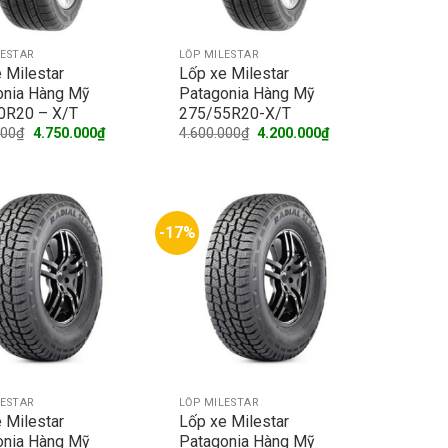
LESTAR
LỐP MILESTAR
 Milestar
Lốp xe Milestar
onia Hàng Mỹ
Patagonia Hàng Mỹ
0R20 – X/T
275/55R20-X/T
Original
Current
Original
Current
000
₫
4.750.000
₫
4.600.000
₫
4.200.000
₫
price
price
price
price
was:
is:
was:
is:
5.400.000₫.
4.750.000₫.
4.600.000₫.
4.200.000₫.
-17%
LESTAR
LỐP MILESTAR
 Milestar
Lốp xe Milestar
onia Hàng Mỹ
Patagonia Hàng Mỹ