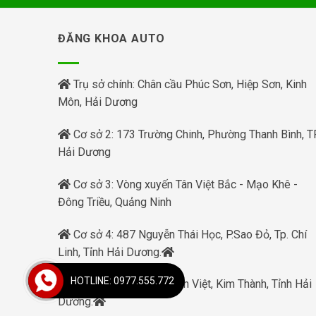
ĐĂNG KHOA AUTO
Trụ sở chính: Chân cầu Phúc Sơn, Hiệp Sơn, Kinh
Môn, Hải Dương
Cơ sở 2: 173 Trường Chinh, Phường Thanh Bình, TP
Hải Dương
Cơ sở 3: Vòng xuyến Tân Việt Bắc - Mạo Khê -
Đông Triều, Quảng Ninh
Cơ sở 4: 487 Nguyễn Thái Học, P.Sao Đỏ, Tp. Chí
Linh, Tỉnh Hải Dương.
HOTLINE: 0977.555.772
Cơ sở 5: Phạm Xá, Tuấn Việt, Kim Thành, Tỉnh Hải
Dương.