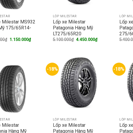
LESTAR
LỐP MILESTAR
LỐP MI
e Milestar MS932
Lốp xe Milestar
Lốp xe
Mỹ 175/65R14-
Patagonia Hàng Mỹ
Patag
LT275/65R20
275/6
Original
Current
Original
Current
000
₫
1.150.000
₫
5.100.000
₫
4.450.000
₫
5.400.
price
price
price
price
was:
is:
was:
is:
1.450.000₫.
1.150.000₫.
5.100.000₫.
4.450.000₫.
-18%
-18%
LESTAR
LỐP MILESTAR
LỐP MI
 Milestar
Lốp xe Milestar
Lốp xe
onia Hàng Mỹ
Patagonia Hàng Mỹ
Patag