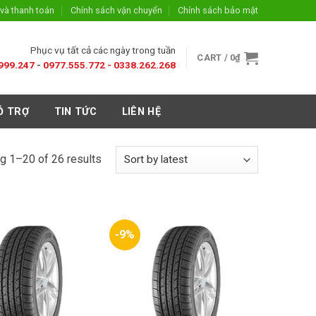
và thanh toán
Chính sách vận chuyển
Chính sách bảo mật
Phục vụ tất cả các ngày trong tuần
CART /
0
₫
999.247
-
0977.555.772 -
0338.262.268
Ỗ TRỢ
TIN TỨC
LIÊN HỆ
g 1–20 of 26 results
-9%