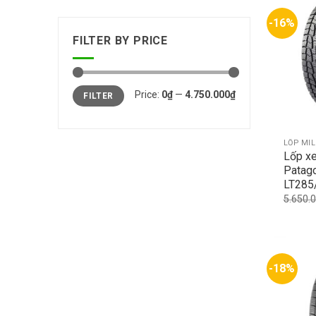
-16%
FILTER BY PRICE
Min
Max
Price:
0₫
—
4.750.000₫
FILTER
price
price
LỐP MI
Lốp xe
Patag
LT285
5.650.
-18%