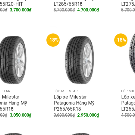
55R20-HIT
LT285/65R18
LT275
Original
Current
Original
Current
000
₫
3.700.000
₫
5.700.000
₫
4.700.000
₫
5.700.
price
price
price
price
was:
is:
was:
is:
4.100.000₫.
3.700.000₫.
5.700.000₫.
4.700.000₫.
-18%
-18%
LESTAR
LỐP MILESTAR
LỐP MI
 Milestar
Lốp xe Milestar
Lốp xe
onia Hàng Mỹ
Patagonia Hàng Mỹ
Patag
65R18
P265/65R18
LT265
Original
Current
Original
Current
000
₫
3.050.000
₫
3.600.000
₫
2.950.000
₫
4.500.
price
price
price
price
was:
is:
was:
is:
3.550.000₫.
3.050.000₫.
3.600.000₫.
2.950.000₫.