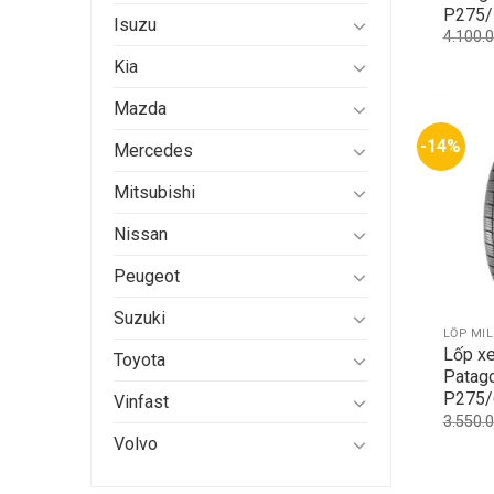
P275/
Isuzu
4.100.
Kia
Mazda
-14%
Mercedes
Mitsubishi
Nissan
Peugeot
Suzuki
LỐP MI
Lốp xe
Toyota
Patag
P275/
Vinfast
3.550.
Volvo