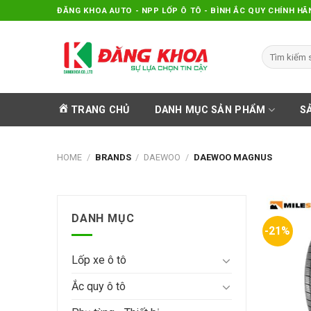
Skip
ĐĂNG KHOA AUTO - NPP LỐP Ô TÔ - BÌNH ẮC QUY CHÍNH HÃ
to
content
Search
for:
TRANG CHỦ
DANH MỤC SẢN PHẨM
S
HOME
/
BRANDS
/
DAEWOO
/
DAEWOO MAGNUS
DANH MỤC
-21%
Lốp xe ô tô
Ắc quy ô tô