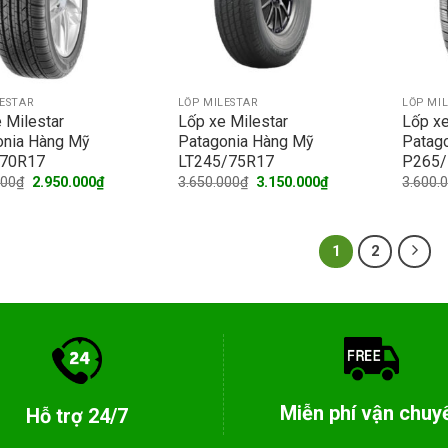
LESTAR
LỐP MILESTAR
LỐP MI
 Milestar
Lốp xe Milestar
Lốp xe
onia Hàng Mỹ
Patagonia Hàng Mỹ
Patag
70R17
LT245/75R17
P265/
Original
Current
Original
Current
000
₫
2.950.000
₫
3.650.000
₫
3.150.000
₫
3.600.
price
price
price
price
was:
is:
was:
is:
3.600.000₫.
2.950.000₫.
3.650.000₫.
3.150.000₫.
1
2
Miễn phí vận chuy
Hỗ trợ 24/7