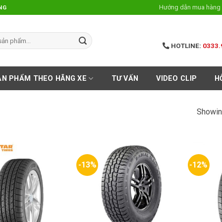
Hướng dẫn mua hàng 
NG
HOTLINE:
0333.
ẢN PHẨM THEO HÃNG XE
TƯ VẤN
VIDEO CLIP
H
Showin
-13%
-12%