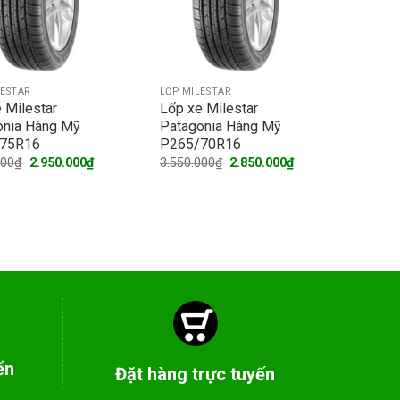
LESTAR
LỐP MILESTAR
 Milestar
Lốp xe Milestar
onia Hàng Mỹ
Patagonia Hàng Mỹ
75R16
P265/70R16
Original
Current
Original
Current
000
₫
2.950.000
₫
3.550.000
₫
2.850.000
₫
price
price
price
price
was:
is:
was:
is:
3.600.000₫.
2.950.000₫.
3.550.000₫.
2.850.000₫.
ển
Đặt hàng trực tuyến