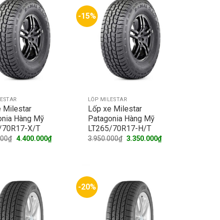
-15%
LESTAR
LỐP MILESTAR
 Milestar
Lốp xe Milestar
onia Hàng Mỹ
Patagonia Hàng Mỹ
/70R17-X/T
LT265/70R17-H/T
Original
Current
Original
Current
000
₫
4.400.000
₫
3.950.000
₫
3.350.000
₫
price
price
price
price
was:
is:
was:
is:
5.100.000₫.
4.400.000₫.
3.950.000₫.
3.350.000₫.
-20%