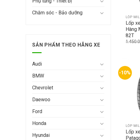
Phụ tùng - Thiết bị
Chăm sóc - Bảo dưỡng
LỐP MI
Lốp x
Hàng 
82T
1.450.
SẢN PHẨM THEO HÃNG XE
Audi
-10%
BMW
Chevrolet
Daewoo
Ford
Honda
LỐP MI
Lốp xe
Hyundai
Patag