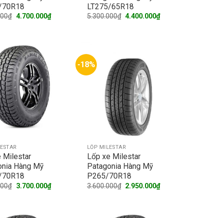
/70R18
LT275/65R18
Original
Current
Original
Current
000
₫
4.700.000
₫
5.300.000
₫
4.400.000
₫
price
price
price
price
was:
is:
was:
is:
5.700.000₫.
4.700.000₫.
5.300.000₫.
4.400.000₫.
-18%
LESTAR
LỐP MILESTAR
 Milestar
Lốp xe Milestar
onia Hàng Mỹ
Patagonia Hàng Mỹ
/70R18
P265/70R18
Original
Current
Original
Current
000
₫
3.700.000
₫
3.600.000
₫
2.950.000
₫
price
price
price
price
was:
is:
was:
is:
4.500.000₫.
3.700.000₫.
3.600.000₫.
2.950.000₫.