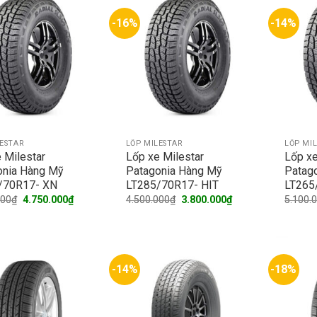
-16%
-14%
LESTAR
LỐP MILESTAR
LỐP MI
 Milestar
Lốp xe Milestar
Lốp xe
onia Hàng Mỹ
Patagonia Hàng Mỹ
Patag
/70R17- XN
LT285/70R17- HIT
LT265
Original
Current
Original
Current
000
₫
4.750.000
₫
4.500.000
₫
3.800.000
₫
5.100.
price
price
price
price
was:
is:
was:
is:
5.650.000₫.
4.750.000₫.
4.500.000₫.
3.800.000₫.
-14%
-18%