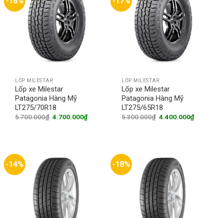
-18%
-17%
LỐP MILESTAR
LỐP MILESTAR
Lốp xe Milestar
Lốp xe Milestar
Patagonia Hàng Mỹ
Patagonia Hàng Mỹ
LT275/70R18
LT275/65R18
Original
Current
Original
Current
5.700.000
₫
4.700.000
₫
5.300.000
₫
4.400.000
₫
price
price
price
price
was:
is:
was:
is:
5.700.000₫.
4.700.000₫.
5.300.000₫.
4.400.0
-14%
-18%