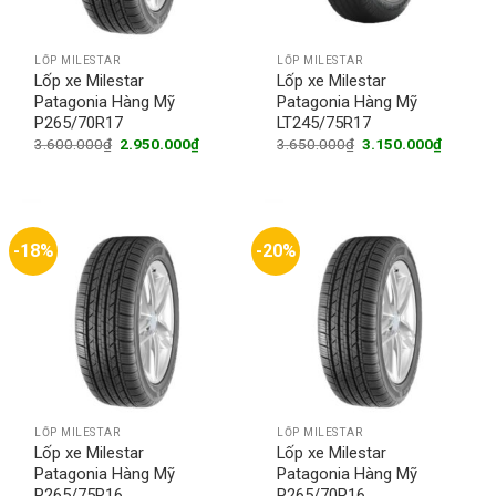
LỐP MILESTAR
LỐP MILESTAR
Lốp xe Milestar
Lốp xe Milestar
Patagonia Hàng Mỹ
Patagonia Hàng Mỹ
P265/70R17
LT245/75R17
Original
Current
Original
Current
3.600.000
₫
2.950.000
₫
3.650.000
₫
3.150.000
₫
price
price
price
price
was:
is:
was:
is:
3.600.000₫.
2.950.000₫.
3.650.000₫.
3.150.0
-18%
-20%
LỐP MILESTAR
LỐP MILESTAR
Lốp xe Milestar
Lốp xe Milestar
Patagonia Hàng Mỹ
Patagonia Hàng Mỹ
P265/75R16
P265/70R16