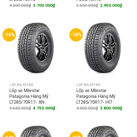
Original
Current
Original
Current
4.500.000
₫
3.700.000
₫
3.600.000
₫
2.950.000
₫
price
price
price
price
was:
is:
was:
is:
4.500.000₫.
3.700.000₫.
3.600.000₫.
2.950.0
-16%
-16%
LỐP MILESTAR
LỐP MILESTAR
Lốp xe Milestar
Lốp xe Milestar
Patagonia Hàng Mỹ
Patagonia Hàng Mỹ
LT285/70R17- XN
LT285/70R17- HIT
Original
Current
Original
Current
5.650.000
₫
4.750.000
₫
4.500.000
₫
3.800.000
₫
price
price
price
price
was:
is:
was:
is:
5.650.000₫.
4.750.000₫.
4.500.000₫.
3.800.0