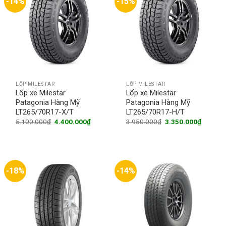
-14%
-15%
LỐP MILESTAR
LỐP MILESTAR
Lốp xe Milestar
Lốp xe Milestar
Patagonia Hàng Mỹ
Patagonia Hàng Mỹ
LT265/70R17-X/T
LT265/70R17-H/T
Original
Current
Original
Current
5.100.000
₫
4.400.000
₫
3.950.000
₫
3.350.000
₫
price
price
price
price
was:
is:
was:
is:
5.100.000₫.
4.400.000₫.
3.950.000₫.
3.350.0
-18%
-14%