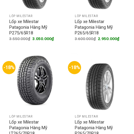
LỐP MILESTAR
LỐP MILESTAR
Lốp xe Milestar
Lốp xe Milestar
Patagonia Hàng Mỹ
Patagonia Hàng Mỹ
P275/65R18
P265/65R18
Original
Current
Original
Current
3.550.000
₫
3.050.000
₫
3.600.000
₫
2.950.000
₫
price
price
price
price
was:
is:
was:
is:
3.550.000₫.
3.050.000₫.
3.600.000₫.
2.950.0
-18%
-18%
LỐP MILESTAR
LỐP MILESTAR
Lốp xe Milestar
Lốp xe Milestar
Patagonia Hàng Mỹ
Patagonia Hàng Mỹ
LT265/70R18
P265/70R18