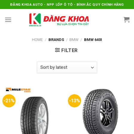
Skip
ĐĂNG KHOA AUTO - NPP LỐP Ô TÔ - BÌNH ẮC QUY CHÍNH HÃNG
to
content
HOME
/
BRANDS
/
BMW
/
BMW 640I
FILTER
-21%
-13%