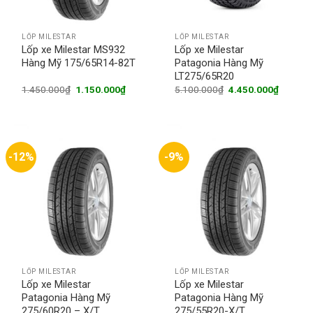
LỐP MILESTAR
LỐP MILESTAR
Lốp xe Milestar MS932
Lốp xe Milestar
Hàng Mỹ 175/65R14-82T
Patagonia Hàng Mỹ
LT275/65R20
Original
Current
Original
Current
1.450.000
₫
1.150.000
₫
5.100.000
₫
4.450.000
₫
price
price
price
price
was:
is:
was:
is:
1.450.000₫.
1.150.000₫.
5.100.000₫.
4.450.0
-12%
-9%
LỐP MILESTAR
LỐP MILESTAR
Lốp xe Milestar
Lốp xe Milestar
Patagonia Hàng Mỹ
Patagonia Hàng Mỹ
275/60R20 – X/T
275/55R20-X/T