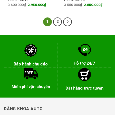
Original
Current
Original
Current
3.600.000
₫
2.950.000
₫
3.550.000
₫
2.850.000
₫
price
price
price
price
was:
is:
was:
is:
3.600.000₫.
2.950.000₫.
3.550.000₫.
2.850.0
1
2
Hỗ trợ 24/7
Bảo hành chu đáo
Miễn phí vận chuyển
Đặt hàng trực tuyến
ĐĂNG KHOA AUTO