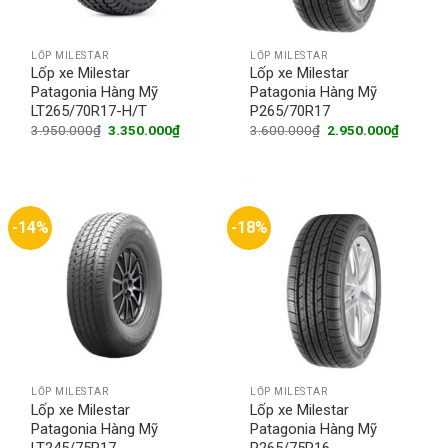
LỐP MILESTAR
LỐP MILESTAR
Lốp xe Milestar
Lốp xe Milestar
Patagonia Hàng Mỹ
Patagonia Hàng Mỹ
LT265/70R17-H/T
P265/70R17
Original
Current
Original
Current
3.950.000
₫
3.350.000
₫
3.600.000
₫
2.950.000
₫
price
price
price
price
was:
is:
was:
is:
3.950.000₫.
3.350.000₫.
3.600.000₫.
2.950.0
-14%
-18%
LỐP MILESTAR
LỐP MILESTAR
Lốp xe Milestar
Lốp xe Milestar
Patagonia Hàng Mỹ
Patagonia Hàng Mỹ
LT245/75R17
P265/75R16