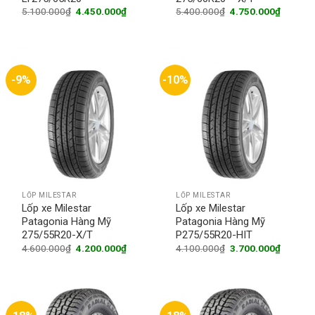
Original
Current
Original
Current
5.100.000
₫
4.450.000
₫
5.400.000
₫
4.750.000
₫
price
price
price
price
was:
is:
was:
is:
5.100.000₫.
4.450.000₫.
5.400.000₫.
4.750.0
-9%
-10%
LỐP MILESTAR
LỐP MILESTAR
Lốp xe Milestar
Lốp xe Milestar
Patagonia Hàng Mỹ
Patagonia Hàng Mỹ
275/55R20-X/T
P275/55R20-HIT
Original
Current
Original
Current
4.600.000
₫
4.200.000
₫
4.100.000
₫
3.700.000
₫
price
price
price
price
was:
is:
was:
is:
4.600.000₫.
4.200.000₫.
4.100.000₫.
3.700.0