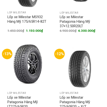
LỐP MILESTAR
LỐP MILESTAR
Lốp xe Milestar MS932
Lốp xe Milestar
Hàng Mỹ 175/65R14-82T
Patagonia Hàng Mỹ
37×12.50R20LT
Original
Current
Original
Current
1.450.000
₫
1.150.000
₫
6.900.000
₫
6.300.000
₫
price
price
price
price
was:
is:
was:
is:
1.450.000₫.
1.150.000₫.
6.900.000₫.
6.300.0
-13%
-12%
LỐP MILESTAR
LỐP MILESTAR
Lốp xe Milestar
Lốp xe Milestar
Patagonia Hàng Mỹ
Patagonia Hàng Mỹ
LT275/65R20
275/60R20 – X/T