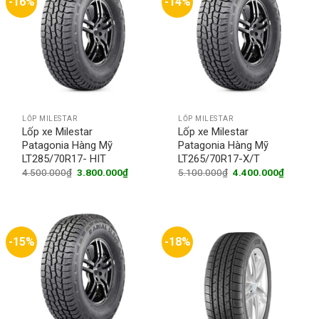
-16%
-14%
LỐP MILESTAR
LỐP MILESTAR
Lốp xe Milestar
Lốp xe Milestar
Patagonia Hàng Mỹ
Patagonia Hàng Mỹ
LT285/70R17- HIT
LT265/70R17-X/T
Original
Current
Original
Current
4.500.000
₫
3.800.000
₫
5.100.000
₫
4.400.000
₫
price
price
price
price
was:
is:
was:
is:
4.500.000₫.
3.800.000₫.
5.100.000₫.
4.400.0
-15%
-18%