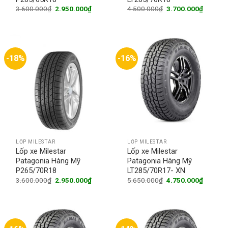
Original
Current
Original
Current
3.600.000
₫
2.950.000
₫
4.500.000
₫
3.700.000
₫
price
price
price
price
was:
is:
was:
is:
3.600.000₫.
2.950.000₫.
4.500.000₫.
3.700.0
-18%
-16%
LỐP MILESTAR
LỐP MILESTAR
Lốp xe Milestar
Lốp xe Milestar
Patagonia Hàng Mỹ
Patagonia Hàng Mỹ
P265/70R18
LT285/70R17- XN
Original
Current
Original
Current
3.600.000
₫
2.950.000
₫
5.650.000
₫
4.750.000
₫
price
price
price
price
was:
is:
was:
is:
3.600.000₫.
2.950.000₫.
5.650.000₫.
4.750.0