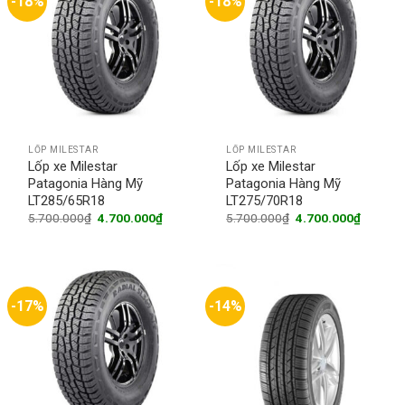
-18%
-18%
LỐP MILESTAR
LỐP MILESTAR
Lốp xe Milestar
Lốp xe Milestar
Patagonia Hàng Mỹ
Patagonia Hàng Mỹ
LT285/65R18
LT275/70R18
Original
Current
Original
Current
5.700.000
₫
4.700.000
₫
5.700.000
₫
4.700.000
₫
price
price
price
price
was:
is:
was:
is:
5.700.000₫.
4.700.000₫.
5.700.000₫.
4.700.0
-17%
-14%