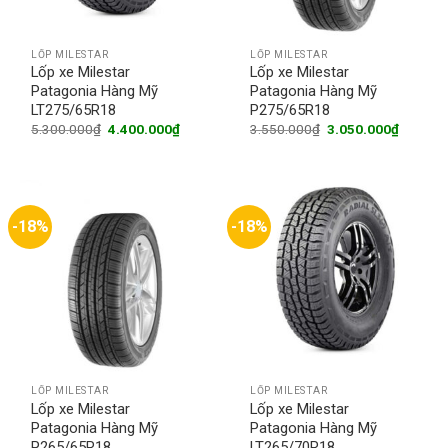
LỐP MILESTAR
LỐP MILESTAR
Lốp xe Milestar
Lốp xe Milestar
Patagonia Hàng Mỹ
Patagonia Hàng Mỹ
LT275/65R18
P275/65R18
Original
Current
Original
Current
5.300.000
₫
4.400.000
₫
3.550.000
₫
3.050.000
₫
price
price
price
price
was:
is:
was:
is:
5.300.000₫.
4.400.000₫.
3.550.000₫.
3.050.0
-18%
-18%
LỐP MILESTAR
LỐP MILESTAR
Lốp xe Milestar
Lốp xe Milestar
Patagonia Hàng Mỹ
Patagonia Hàng Mỹ
P265/65R18
LT265/70R18