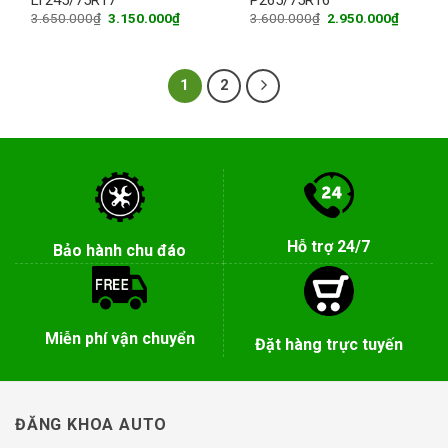
Original
Current
Original
Current
3.650.000
₫
3.150.000
₫
3.600.000
₫
2.950.000
₫
price
price
price
price
was:
is:
was:
is:
3.650.000₫.
3.150.000₫.
3.600.000₫.
2.950.0
1
2
Hỗ trợ 24/7
Bảo hành chu đáo
Miễn phí vận chuyển
Đặt hàng trực tuyến
ĐĂNG KHOA AUTO