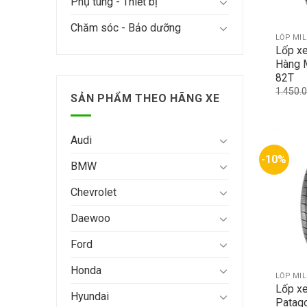
Phụ tùng - Thiết bị
Chăm sóc - Bảo dưỡng
LỐP MI
Lốp x
Hàng 
82T
1.450.
SẢN PHẨM THEO HÃNG XE
Audi
-10%
BMW
Chevrolet
Daewoo
Ford
Honda
LỐP MI
Lốp xe
Hyundai
Patag