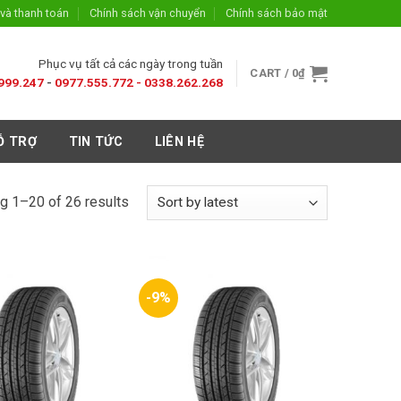
và thanh toán
Chính sách vận chuyển
Chính sách bảo mật
Phục vụ tất cả các ngày trong tuần
CART /
0
₫
999.247
-
0977.555.772 -
0338.262.268
Ỗ TRỢ
TIN TỨC
LIÊN HỆ
g 1–20 of 26 results
-9%