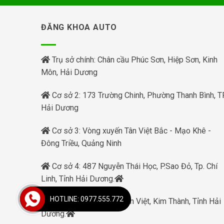
ĐĂNG KHOA AUTO
Trụ sở chính: Chân cầu Phúc Sơn, Hiệp Sơn, Kinh
Môn, Hải Dương
Cơ sở 2: 173 Trường Chinh, Phường Thanh Bình, TP
Hải Dương
Cơ sở 3: Vòng xuyến Tân Việt Bắc - Mạo Khê -
Đông Triều, Quảng Ninh
Cơ sở 4: 487 Nguyễn Thái Học, P.Sao Đỏ, Tp. Chí
Linh, Tỉnh Hải Dương.
HOTLINE: 0977.555.772
Cơ sở 5: Phạm Xá, Tuấn Việt, Kim Thành, Tỉnh Hải
Dương.