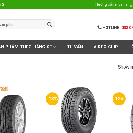
Hướng dẫn mua hàng 
NG
HOTLINE:
0333.
ẢN PHẨM THEO HÃNG XE
TƯ VẤN
VIDEO CLIP
H
Showin
-13%
-12%