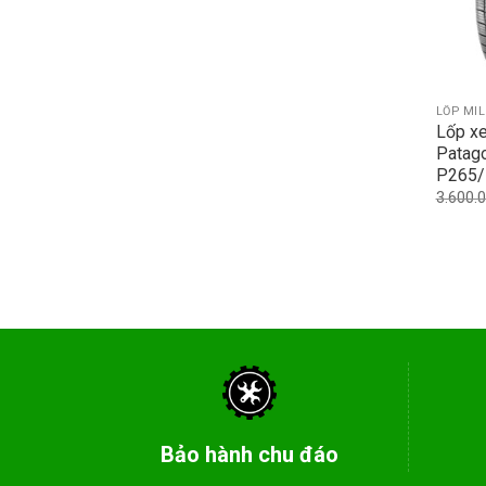
LỐP MI
Lốp xe
Patag
P265/
3.600.
Bảo hành chu đáo