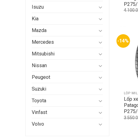
P275/
Isuzu
4.100.
Kia
Mazda
-14%
Mercedes
Mitsubishi
Nissan
Peugeot
Suzuki
LỐP MI
Lốp xe
Toyota
Patag
P275/
Vinfast
3.550.
Volvo