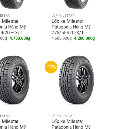
LESTAR
LỐP MILESTAR
 Milestar
Lốp xe Milestar
onia Hàng Mỹ
Patagonia Hàng Mỹ
0R20 – X/T
275/55R20-X/T
Original
Current
Original
Current
000
₫
4.750.000
₫
4.600.000
₫
4.200.000
₫
price
price
price
price
was:
is:
was:
is:
5.400.000₫.
4.750.000₫.
4.600.000₫.
4.200.000₫.
-17%
LESTAR
LỐP MILESTAR
 Milestar
Lốp xe Milestar
onia Hàng Mỹ
Patagonia Hàng Mỹ