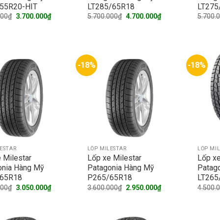
55R20-HIT
LT285/65R18
LT275
Original
Current
Original
Current
000
₫
3.700.000
₫
5.700.000
₫
4.700.000
₫
5.700.
price
price
price
price
was:
is:
was:
is:
4.100.000₫.
3.700.000₫.
5.700.000₫.
4.700.000₫.
-18%
-18%
LESTAR
LỐP MILESTAR
LỐP MI
 Milestar
Lốp xe Milestar
Lốp xe
onia Hàng Mỹ
Patagonia Hàng Mỹ
Patag
65R18
P265/65R18
LT265
Original
Current
Original
Current
000
₫
3.050.000
₫
3.600.000
₫
2.950.000
₫
4.500.
price
price
price
price
was:
is:
was:
is:
3.550.000₫.
3.050.000₫.
3.600.000₫.
2.950.000₫.