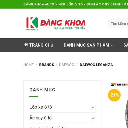
Skip
ĐĂNG KHOA AUTO - NPP LỐP Ô TÔ - BÌNH ẮC QUY CHÍNH HÃ
to
content
Search
for:
TRANG CHỦ
DANH MỤC SẢN PHẨM
S
HOME
/
BRANDS
/
DAEWOO
/
DAEWOO LEGANZA
DANH MỤC
-21%
Lốp xe ô tô
Ắc quy ô tô