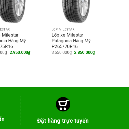
LESTAR
LỐP MILESTAR
 Milestar
Lốp xe Milestar
onia Hàng Mỹ
Patagonia Hàng Mỹ
75R16
P265/70R16
Original
Current
Original
Current
000
₫
2.950.000
₫
3.550.000
₫
2.850.000
₫
price
price
price
price
was:
is:
was:
is:
3.600.000₫.
2.950.000₫.
3.550.000₫.
2.850.000₫.
ển
Đặt hàng trực tuyến