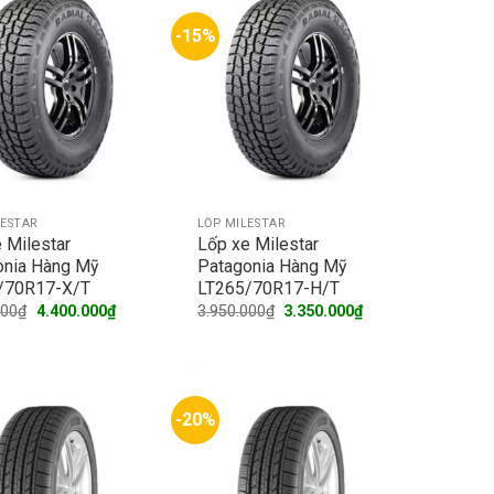
-15%
LESTAR
LỐP MILESTAR
 Milestar
Lốp xe Milestar
onia Hàng Mỹ
Patagonia Hàng Mỹ
/70R17-X/T
LT265/70R17-H/T
Original
Current
Original
Current
000
₫
4.400.000
₫
3.950.000
₫
3.350.000
₫
price
price
price
price
was:
is:
was:
is:
5.100.000₫.
4.400.000₫.
3.950.000₫.
3.350.000₫.
-20%