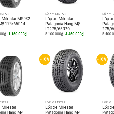
LESTAR
LỐP MILESTAR
LỐP MI
e Milestar MS932
Lốp xe Milestar
Lốp xe
Mỹ 175/65R14-
Patagonia Hàng Mỹ
Patag
LT275/65R20
275/6
Original
Current
Original
Current
000
₫
1.150.000
₫
5.100.000
₫
4.450.000
₫
5.400.
price
price
price
price
was:
is:
was:
is:
1.450.000₫.
1.150.000₫.
5.100.000₫.
4.450.000₫.
-18%
-18%
LESTAR
LỐP MILESTAR
LỐP MI
 Milestar
Lốp xe Milestar
Lốp xe
onia Hàng Mỹ
Patagonia Hàng Mỹ
Patag