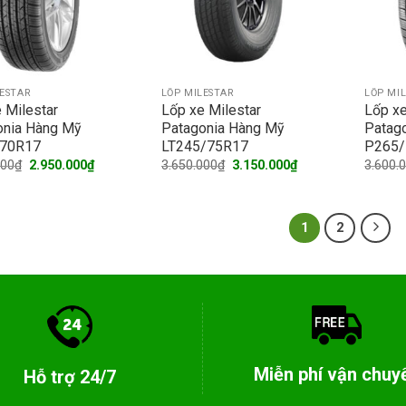
LESTAR
LỐP MILESTAR
LỐP MI
 Milestar
Lốp xe Milestar
Lốp xe
onia Hàng Mỹ
Patagonia Hàng Mỹ
Patag
70R17
LT245/75R17
P265/
Original
Current
Original
Current
000
₫
2.950.000
₫
3.650.000
₫
3.150.000
₫
3.600.
price
price
price
price
was:
is:
was:
is:
3.600.000₫.
2.950.000₫.
3.650.000₫.
3.150.000₫.
1
2
Miễn phí vận chuy
Hỗ trợ 24/7