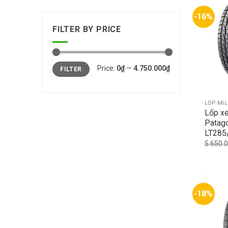
-16%
FILTER BY PRICE
Min
Max
Price:
0₫
—
4.750.000₫
FILTER
price
price
LỐP MI
Lốp xe
Patag
LT285
5.650.
-18%