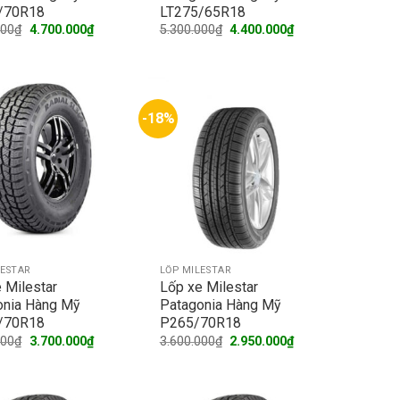
/70R18
LT275/65R18
Original
Current
Original
Current
000
₫
4.700.000
₫
5.300.000
₫
4.400.000
₫
price
price
price
price
was:
is:
was:
is:
5.700.000₫.
4.700.000₫.
5.300.000₫.
4.400.000₫.
-18%
LESTAR
LỐP MILESTAR
 Milestar
Lốp xe Milestar
onia Hàng Mỹ
Patagonia Hàng Mỹ
/70R18
P265/70R18
Original
Current
Original
Current
000
₫
3.700.000
₫
3.600.000
₫
2.950.000
₫
price
price
price
price
was:
is:
was:
is:
4.500.000₫.
3.700.000₫.
3.600.000₫.
2.950.000₫.