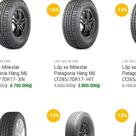
-16%
-14%
LESTAR
LỐP MILESTAR
LỐP MI
 Milestar
Lốp xe Milestar
Lốp xe
onia Hàng Mỹ
Patagonia Hàng Mỹ
Patag
/70R17- XN
LT285/70R17- HIT
LT265
Original
Current
Original
Current
000
₫
4.750.000
₫
4.500.000
₫
3.800.000
₫
5.100.
price
price
price
price
was:
is:
was:
is:
5.650.000₫.
4.750.000₫.
4.500.000₫.
3.800.000₫.
-14%
-18%