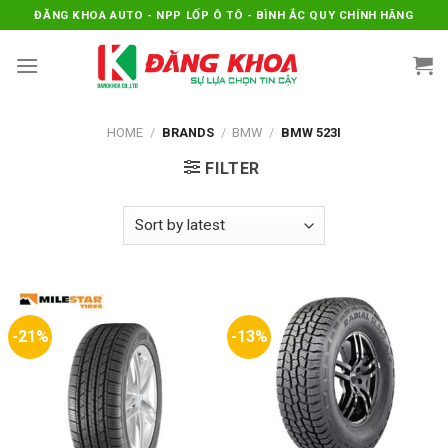
Skip
ĐĂNG KHOA AUTO - NPP LỐP Ô TÔ - BÌNH ẮC QUY CHÍNH HÃNG
to
content
HOME
/
BRANDS
/
BMW
/
BMW 523I
FILTER
-21%
-13%