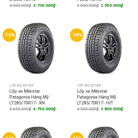
Original
Current
Original
Current
4.500.000
₫
3.700.000
₫
3.600.000
₫
2.950.000
₫
price
price
price
price
was:
is:
was:
is:
4.500.000₫.
3.700.000₫.
3.600.000₫.
2.950.0
-16%
-16%
LỐP MILESTAR
LỐP MILESTAR
Lốp xe Milestar
Lốp xe Milestar
Patagonia Hàng Mỹ
Patagonia Hàng Mỹ
LT285/70R17- XN
LT285/70R17- HIT
Original
Current
Original
Current
5.650.000
₫
4.750.000
₫
4.500.000
₫
3.800.000
₫
price
price
price
price
was:
is:
was:
is:
5.650.000₫.
4.750.000₫.
4.500.000₫.
3.800.0