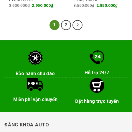
Original
Current
Original
Current
3.600.000
₫
2.950.000
₫
3.550.000
₫
2.850.000
₫
price
price
price
price
was:
is:
was:
is:
3.600.000₫.
2.950.000₫.
3.550.000₫.
2.850.0
1
2
Hỗ trợ 24/7
Bảo hành chu đáo
Miễn phí vận chuyển
Đặt hàng trực tuyến
ĐĂNG KHOA AUTO