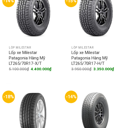
-14%
-15%
LỐP MILESTAR
LỐP MILESTAR
Lốp xe Milestar
Lốp xe Milestar
Patagonia Hàng Mỹ
Patagonia Hàng Mỹ
LT265/70R17-X/T
LT265/70R17-H/T
Original
Current
Original
Current
5.100.000
₫
4.400.000
₫
3.950.000
₫
3.350.000
₫
price
price
price
price
was:
is:
was:
is:
5.100.000₫.
4.400.000₫.
3.950.000₫.
3.350.0
-18%
-14%