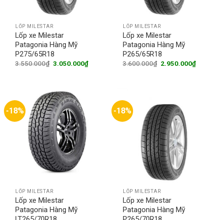
LỐP MILESTAR
LỐP MILESTAR
Lốp xe Milestar
Lốp xe Milestar
Patagonia Hàng Mỹ
Patagonia Hàng Mỹ
P275/65R18
P265/65R18
Original
Current
Original
Current
3.550.000
₫
3.050.000
₫
3.600.000
₫
2.950.000
₫
price
price
price
price
was:
is:
was:
is:
3.550.000₫.
3.050.000₫.
3.600.000₫.
2.950.0
-18%
-18%
LỐP MILESTAR
LỐP MILESTAR
Lốp xe Milestar
Lốp xe Milestar
Patagonia Hàng Mỹ
Patagonia Hàng Mỹ
LT265/70R18
P265/70R18