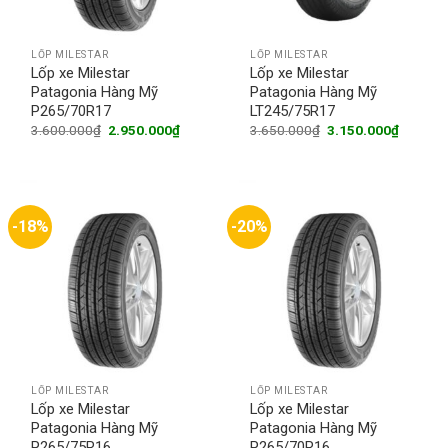
LỐP MILESTAR
LỐP MILESTAR
Lốp xe Milestar
Lốp xe Milestar
Patagonia Hàng Mỹ
Patagonia Hàng Mỹ
P265/70R17
LT245/75R17
Original
Current
Original
Current
3.600.000
₫
2.950.000
₫
3.650.000
₫
3.150.000
₫
price
price
price
price
was:
is:
was:
is:
3.600.000₫.
2.950.000₫.
3.650.000₫.
3.150.0
-18%
-20%
LỐP MILESTAR
LỐP MILESTAR
Lốp xe Milestar
Lốp xe Milestar
Patagonia Hàng Mỹ
Patagonia Hàng Mỹ
P265/75R16
P265/70R16