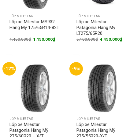
LỐP MILESTAR
LỐP MILESTAR
Lốp xe Milestar MS932
Lốp xe Milestar
Hàng Mỹ 175/65R14-82T
Patagonia Hàng Mỹ
LT275/65R20
Original
Current
Original
Current
1.450.000
₫
1.150.000
₫
5.100.000
₫
4.450.000
₫
price
price
price
price
was:
is:
was:
is:
1.450.000₫.
1.150.000₫.
5.100.000₫.
4.450.0
-12%
-9%
LỐP MILESTAR
LỐP MILESTAR
Lốp xe Milestar
Lốp xe Milestar
Patagonia Hàng Mỹ
Patagonia Hàng Mỹ
275/60R20 – X/T
275/55R20-X/T