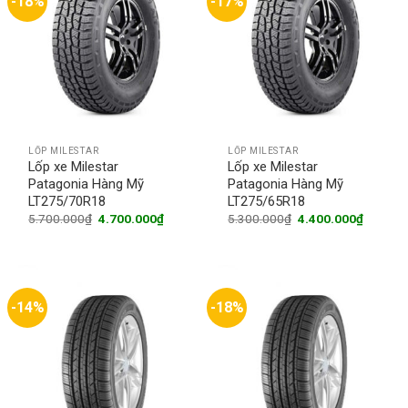
-18%
-17%
LỐP MILESTAR
LỐP MILESTAR
Lốp xe Milestar
Lốp xe Milestar
Patagonia Hàng Mỹ
Patagonia Hàng Mỹ
LT275/70R18
LT275/65R18
Original
Current
Original
Current
5.700.000
₫
4.700.000
₫
5.300.000
₫
4.400.000
₫
price
price
price
price
was:
is:
was:
is:
5.700.000₫.
4.700.000₫.
5.300.000₫.
4.400.0
-14%
-18%