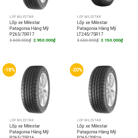
LỐP MILESTAR
LỐP MILESTAR
Lốp xe Milestar
Lốp xe Milestar
Patagonia Hàng Mỹ
Patagonia Hàng Mỹ
P265/70R17
LT245/75R17
Original
Current
Original
Current
3.600.000
₫
2.950.000
₫
3.650.000
₫
3.150.000
₫
price
price
price
price
was:
is:
was:
is:
3.600.000₫.
2.950.000₫.
3.650.000₫.
3.150.0
-18%
-20%
LỐP MILESTAR
LỐP MILESTAR
Lốp xe Milestar
Lốp xe Milestar
Patagonia Hàng Mỹ
Patagonia Hàng Mỹ
P265/75R16
P265/70R16