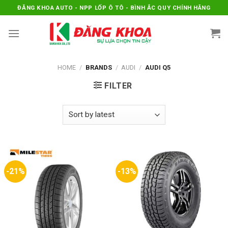
Skip
ĐĂNG KHOA AUTO - NPP LỐP Ô TÔ - BÌNH ẮC QUY CHÍNH HÃNG
to
content
HOME
/
BRANDS
/
AUDI
/
AUDI Q5
FILTER
-21%
-13%