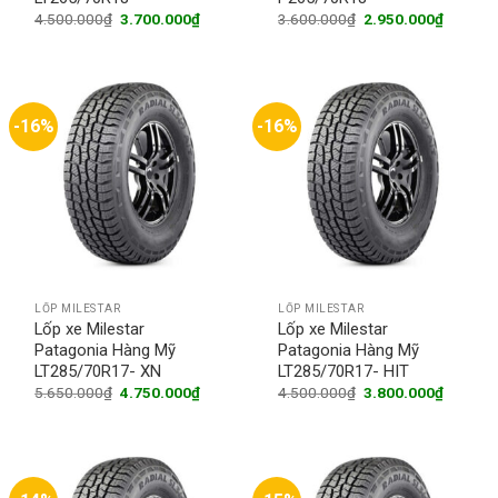
Original
Current
Original
Current
4.500.000
₫
3.700.000
₫
3.600.000
₫
2.950.000
₫
price
price
price
price
was:
is:
was:
is:
4.500.000₫.
3.700.000₫.
3.600.000₫.
2.950.0
-16%
-16%
LỐP MILESTAR
LỐP MILESTAR
Lốp xe Milestar
Lốp xe Milestar
Patagonia Hàng Mỹ
Patagonia Hàng Mỹ
LT285/70R17- XN
LT285/70R17- HIT
Original
Current
Original
Current
5.650.000
₫
4.750.000
₫
4.500.000
₫
3.800.000
₫
price
price
price
price
was:
is:
was:
is:
5.650.000₫.
4.750.000₫.
4.500.000₫.
3.800.0