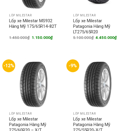
LỐP MILESTAR
LỐP MILESTAR
Lốp xe Milestar MS932
Lốp xe Milestar
Hàng Mỹ 175/65R14-82T
Patagonia Hàng Mỹ
LT275/65R20
Original
Current
Original
Current
1.450.000
₫
1.150.000
₫
5.100.000
₫
4.450.000
₫
price
price
price
price
was:
is:
was:
is:
1.450.000₫.
1.150.000₫.
5.100.000₫.
4.450.0
-12%
-9%
LỐP MILESTAR
LỐP MILESTAR
Lốp xe Milestar
Lốp xe Milestar
Patagonia Hàng Mỹ
Patagonia Hàng Mỹ
275/60R20 – X/T
275/55R20-X/T