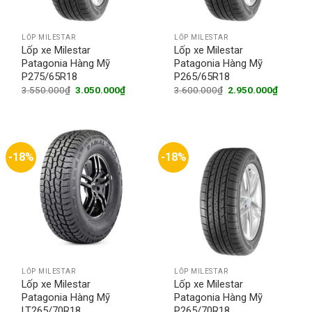
LỐP MILESTAR
LỐP MILESTAR
Lốp xe Milestar
Lốp xe Milestar
Patagonia Hàng Mỹ
Patagonia Hàng Mỹ
P275/65R18
P265/65R18
Original
Current
Original
Current
3.550.000
₫
3.050.000
₫
3.600.000
₫
2.950.000
₫
price
price
price
price
was:
is:
was:
is:
3.550.000₫.
3.050.000₫.
3.600.000₫.
2.950.0
-18%
-18%
LỐP MILESTAR
LỐP MILESTAR
Lốp xe Milestar
Lốp xe Milestar
Patagonia Hàng Mỹ
Patagonia Hàng Mỹ
LT265/70R18
P265/70R18