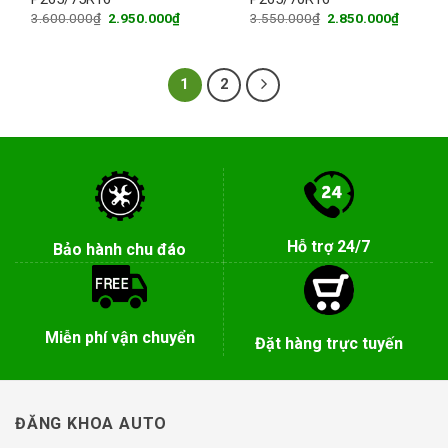
Original
Current
Original
Current
3.600.000
₫
2.950.000
₫
3.550.000
₫
2.850.000
₫
price
price
price
price
was:
is:
was:
is:
3.600.000₫.
2.950.000₫.
3.550.000₫.
2.850.0
1
2
Hỗ trợ 24/7
Bảo hành chu đáo
Miễn phí vận chuyển
Đặt hàng trực tuyến
ĐĂNG KHOA AUTO