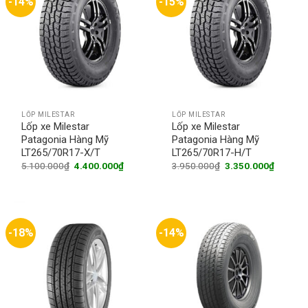
-14%
-15%
LỐP MILESTAR
LỐP MILESTAR
Lốp xe Milestar
Lốp xe Milestar
Patagonia Hàng Mỹ
Patagonia Hàng Mỹ
LT265/70R17-X/T
LT265/70R17-H/T
Original
Current
Original
Current
5.100.000
₫
4.400.000
₫
3.950.000
₫
3.350.000
₫
price
price
price
price
was:
is:
was:
is:
5.100.000₫.
4.400.000₫.
3.950.000₫.
3.350.0
-18%
-14%