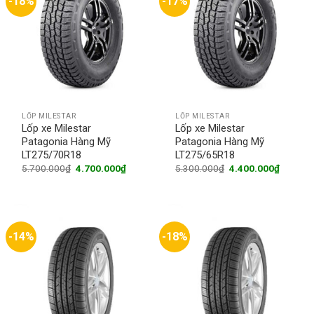
-18%
-17%
LỐP MILESTAR
LỐP MILESTAR
Lốp xe Milestar
Lốp xe Milestar
Patagonia Hàng Mỹ
Patagonia Hàng Mỹ
LT275/70R18
LT275/65R18
Original
Current
Original
Current
5.700.000
₫
4.700.000
₫
5.300.000
₫
4.400.000
₫
price
price
price
price
was:
is:
was:
is:
5.700.000₫.
4.700.000₫.
5.300.000₫.
4.400.0
-14%
-18%