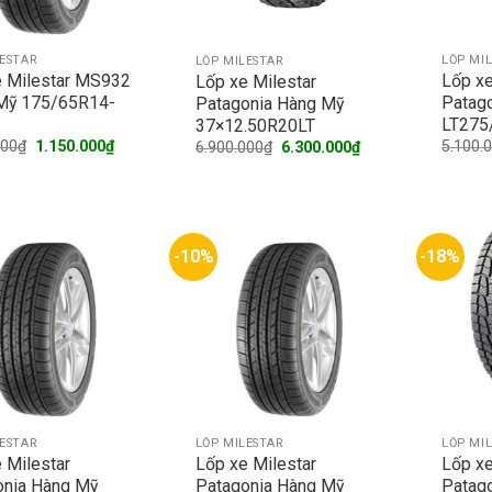
LESTAR
LỐP MI
LỐP MILESTAR
e Milestar MS932
Lốp xe
Lốp xe Milestar
Mỹ 175/65R14-
Patag
Patagonia Hàng Mỹ
LT275
37×12.50R20LT
Original
Current
Original
Current
000
₫
1.150.000
₫
5.100.
6.900.000
₫
6.300.000
₫
price
price
price
price
was:
is:
was:
is:
1.450.000₫.
1.150.000₫.
6.900.000₫.
6.300.000₫.
-10%
-18%
LESTAR
LỐP MILESTAR
LỐP MI
 Milestar
Lốp xe Milestar
Lốp xe
onia Hàng Mỹ
Patagonia Hàng Mỹ
Patag