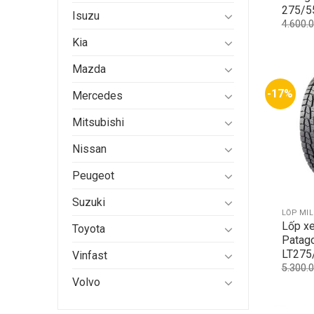
275/5
Isuzu
4.600.
Kia
Mazda
-17%
Mercedes
Mitsubishi
Nissan
Peugeot
Suzuki
LỐP MI
Lốp xe
Toyota
Patag
LT275
Vinfast
5.300.
Volvo