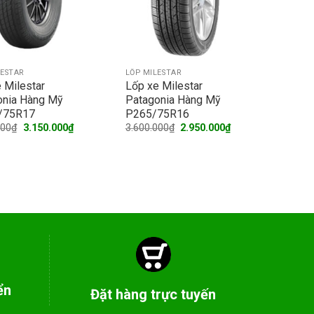
LESTAR
LỐP MILESTAR
 Milestar
Lốp xe Milestar
onia Hàng Mỹ
Patagonia Hàng Mỹ
/75R17
P265/75R16
Original
Current
Original
Current
000
₫
3.150.000
₫
3.600.000
₫
2.950.000
₫
price
price
price
price
was:
is:
was:
is:
3.650.000₫.
3.150.000₫.
3.600.000₫.
2.950.000₫.
ển
Đặt hàng trực tuyến