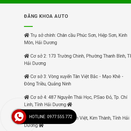
ĐĂNG KHOA AUTO
Trụ sở chính: Chân cầu Phúc Sơn, Hiệp Sơn, Kinh
Môn, Hải Dương
Cơ sở 2: 173 Trường Chinh, Phường Thanh Bình, TP
Hải Dương
Cơ sở 3: Vòng xuyến Tân Việt Bắc - Mạo Khê -
Đông Triều, Quảng Ninh
Cơ sở 4: 487 Nguyễn Thái Học, P.Sao Đỏ, Tp. Chí
Linh, Tỉnh Hải Dương.
HOTLINE: 0977.555.772
Cơ sở 5: Phạm Xá, Tuấn Việt, Kim Thành, Tỉnh Hải
Dương.