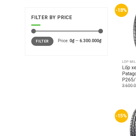
-18%
FILTER BY PRICE
Min
Max
Price:
0₫
—
6.300.000₫
FILTER
price
price
LỐP MI
Lốp xe
Patag
P265/
3.600.
-15%