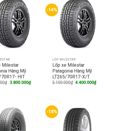
-14%
LESTAR
LỐP MILESTAR
 Milestar
Lốp xe Milestar
onia Hàng Mỹ
Patagonia Hàng Mỹ
/70R17- HIT
LT265/70R17-X/T
Original
Current
Original
Current
000
₫
3.800.000
₫
5.100.000
₫
4.400.000
₫
price
price
price
price
was:
is:
was:
is:
4.500.000₫.
3.800.000₫.
5.100.000₫.
4.400.000₫.
-18%