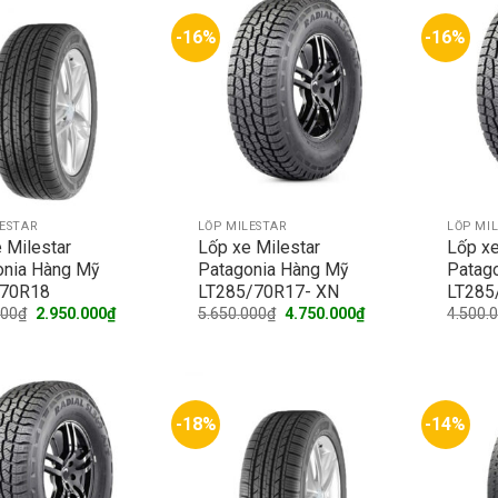
-16%
-16%
LESTAR
LỐP MILESTAR
LỐP MI
 Milestar
Lốp xe Milestar
Lốp xe
onia Hàng Mỹ
Patagonia Hàng Mỹ
Patag
70R18
LT285/70R17- XN
LT285
Original
Current
Original
Current
000
₫
2.950.000
₫
5.650.000
₫
4.750.000
₫
4.500.
price
price
price
price
was:
is:
was:
is:
3.600.000₫.
2.950.000₫.
5.650.000₫.
4.750.000₫.
-18%
-14%