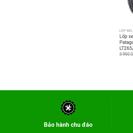
LỐP MI
Lốp xe
Patag
LT265
3.950.
Bảo hành chu đáo