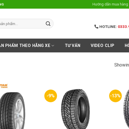
Hướng dẫn mua hàng 
NG
HOTLINE:
0333.
ẢN PHẨM THEO HÃNG XE
TƯ VẤN
VIDEO CLIP
H
Showin
-9%
-13%