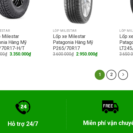
LESTAR
LỐP MILESTAR
LỐP MI
 Milestar
Lốp xe Milestar
Lốp xe
onia Hàng Mỹ
Patagonia Hàng Mỹ
Patag
/70R17-H/T
P265/70R17
LT245
Original
Current
Original
Current
000
₫
3.350.000
₫
3.600.000
₫
2.950.000
₫
3.650.
price
price
price
price
was:
is:
was:
is:
3.950.000₫.
3.350.000₫.
3.600.000₫.
2.950.000₫.
1
2
Miễn phí vận chuy
Hỗ trợ 24/7