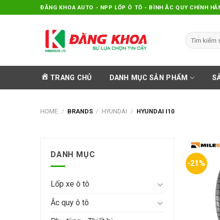
Skip
ĐĂNG KHOA AUTO - NPP LỐP Ô TÔ - BÌNH ẮC QUY CHÍNH HÃ
to
content
Search
for:
TRANG CHỦ
DANH MỤC SẢN PHẨM
S
HOME
/
BRANDS
/
HYUNDAI
/
HYUNDAI I10
DANH MỤC
-21%
Lốp xe ô tô
Ắc quy ô tô