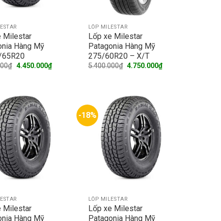
LESTAR
LỐP MILESTAR
 Milestar
Lốp xe Milestar
onia Hàng Mỹ
Patagonia Hàng Mỹ
/65R20
275/60R20 – X/T
Original
Current
Original
Current
000
₫
4.450.000
₫
5.400.000
₫
4.750.000
₫
price
price
price
price
was:
is:
was:
is:
5.100.000₫.
4.450.000₫.
5.400.000₫.
4.750.000₫.
-18%
LESTAR
LỐP MILESTAR
 Milestar
Lốp xe Milestar
onia Hàng Mỹ
Patagonia Hàng Mỹ