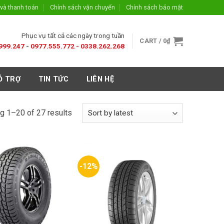
và thanh toán
Chính sách vận chuyển
Chính sách bảo mật
Phục vụ tất cả các ngày trong tuần
CART /
0
₫
999.247
-
0977.555.772 -
0338.262.268
Ỗ TRỢ
TIN TỨC
LIÊN HỆ
g 1–20 of 27 results
-12%