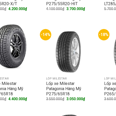
5R20-X/T
P275/55R20-HIT
LT285
Original
Current
Original
Current
000
₫
4.200.000
₫
4.100.000
₫
3.700.000
₫
5.700.
price
price
price
price
was:
is:
was:
is:
4.600.000₫.
4.200.000₫.
4.100.000₫.
3.700.000₫.
-14%
-18%
LESTAR
LỐP MILESTAR
LỐP MI
 Milestar
Lốp xe Milestar
Lốp xe
onia Hàng Mỹ
Patagonia Hàng Mỹ
Patag
/65R18
P275/65R18
P265/
Original
Current
Original
Current
000
₫
4.400.000
₫
3.550.000
₫
3.050.000
₫
3.600.
price
price
price
price
was:
is:
was:
is:
5.300.000₫.
4.400.000₫.
3.550.000₫.
3.050.000₫.