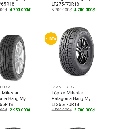
/65R18
LT275/70R18
Original
Current
Original
Current
000
₫
4.700.000
₫
5.700.000
₫
4.700.000
₫
price
price
price
price
was:
is:
was:
is:
5.700.000₫.
4.700.000₫.
5.700.000₫.
4.700.000₫.
-18%
LESTAR
LỐP MILESTAR
 Milestar
Lốp xe Milestar
onia Hàng Mỹ
Patagonia Hàng Mỹ
65R18
LT265/70R18
Original
Current
Original
Current
000
₫
2.950.000
₫
4.500.000
₫
3.700.000
₫
price
price
price
price
was:
is:
was:
is:
3.600.000₫.
2.950.000₫.
4.500.000₫.
3.700.000₫.