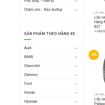
Phụ tùng - Thiết bị
Chăm sóc - Bảo dưỡng
LỐP MI
Lốp x
Hàng 
82T
1.450.
SẢN PHẨM THEO HÃNG XE
Audi
-9%
BMW
Chevrolet
Daewoo
Ford
Honda
LỐP MI
Lốp xe
Hyundai
Patag