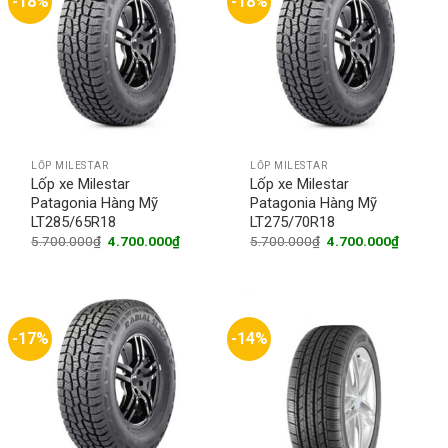
-18%
-18%
LỐP MILESTAR
LỐP MILESTAR
Lốp xe Milestar
Lốp xe Milestar
Patagonia Hàng Mỹ
Patagonia Hàng Mỹ
LT285/65R18
LT275/70R18
Original
Current
Original
Current
5.700.000
₫
4.700.000
₫
5.700.000
₫
4.700.000
₫
price
price
price
price
was:
is:
was:
is:
5.700.000₫.
4.700.000₫.
5.700.000₫.
4.700.0
-17%
-14%