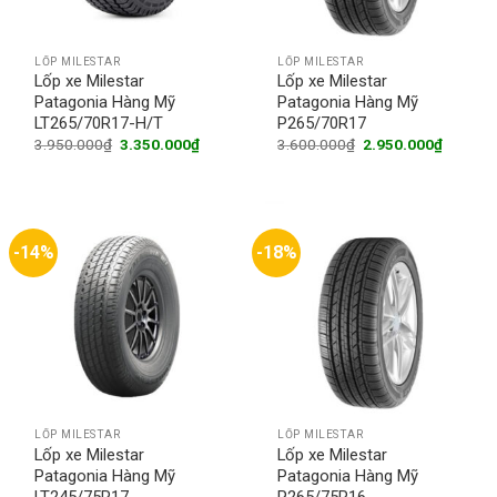
LỐP MILESTAR
LỐP MILESTAR
Lốp xe Milestar
Lốp xe Milestar
Patagonia Hàng Mỹ
Patagonia Hàng Mỹ
LT265/70R17-H/T
P265/70R17
Original
Current
Original
Current
3.950.000
₫
3.350.000
₫
3.600.000
₫
2.950.000
₫
price
price
price
price
was:
is:
was:
is:
3.950.000₫.
3.350.000₫.
3.600.000₫.
2.950.0
-14%
-18%
LỐP MILESTAR
LỐP MILESTAR
Lốp xe Milestar
Lốp xe Milestar
Patagonia Hàng Mỹ
Patagonia Hàng Mỹ
LT245/75R17
P265/75R16