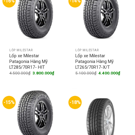
-16%
-14%
LỐP MILESTAR
LỐP MILESTAR
Lốp xe Milestar
Lốp xe Milestar
Patagonia Hàng Mỹ
Patagonia Hàng Mỹ
LT285/70R17- HIT
LT265/70R17-X/T
Original
Current
Original
Current
4.500.000
₫
3.800.000
₫
5.100.000
₫
4.400.000
₫
price
price
price
price
was:
is:
was:
is:
4.500.000₫.
3.800.000₫.
5.100.000₫.
4.400.0
-15%
-18%