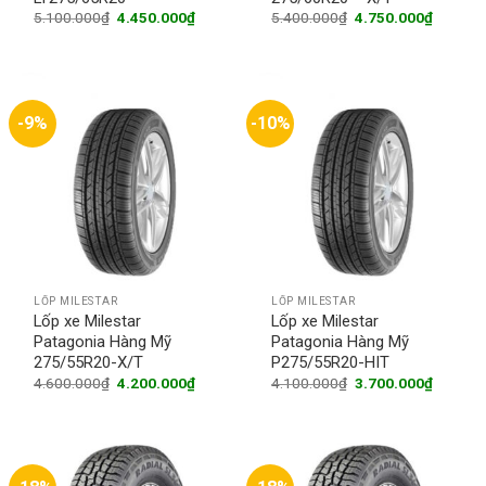
Original
Current
Original
Current
5.100.000
₫
4.450.000
₫
5.400.000
₫
4.750.000
₫
price
price
price
price
was:
is:
was:
is:
5.100.000₫.
4.450.000₫.
5.400.000₫.
4.750.0
-9%
-10%
LỐP MILESTAR
LỐP MILESTAR
Lốp xe Milestar
Lốp xe Milestar
Patagonia Hàng Mỹ
Patagonia Hàng Mỹ
275/55R20-X/T
P275/55R20-HIT
Original
Current
Original
Current
4.600.000
₫
4.200.000
₫
4.100.000
₫
3.700.000
₫
price
price
price
price
was:
is:
was:
is:
4.600.000₫.
4.200.000₫.
4.100.000₫.
3.700.0