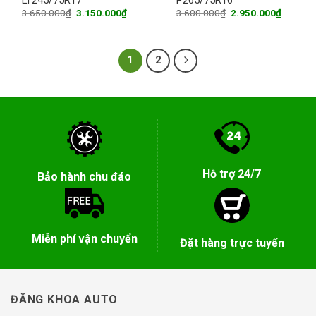
Original
Current
Original
Current
3.650.000
₫
3.150.000
₫
3.600.000
₫
2.950.000
₫
price
price
price
price
was:
is:
was:
is:
3.650.000₫.
3.150.000₫.
3.600.000₫.
2.950.0
1
2
Hỗ trợ 24/7
Bảo hành chu đáo
Miễn phí vận chuyển
Đặt hàng trực tuyến
ĐĂNG KHOA AUTO