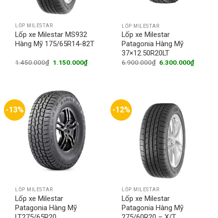
LỐP MILESTAR
LỐP MILESTAR
Lốp xe Milestar MS932
Lốp xe Milestar
Hàng Mỹ 175/65R14-82T
Patagonia Hàng Mỹ
37×12.50R20LT
Original
Current
Original
Current
1.450.000
₫
1.150.000
₫
6.900.000
₫
6.300.000
₫
price
price
price
price
was:
is:
was:
is:
1.450.000₫.
1.150.000₫.
6.900.000₫.
6.300.0
-13%
-12%
LỐP MILESTAR
LỐP MILESTAR
Lốp xe Milestar
Lốp xe Milestar
Patagonia Hàng Mỹ
Patagonia Hàng Mỹ
LT275/65R20
275/60R20 – X/T