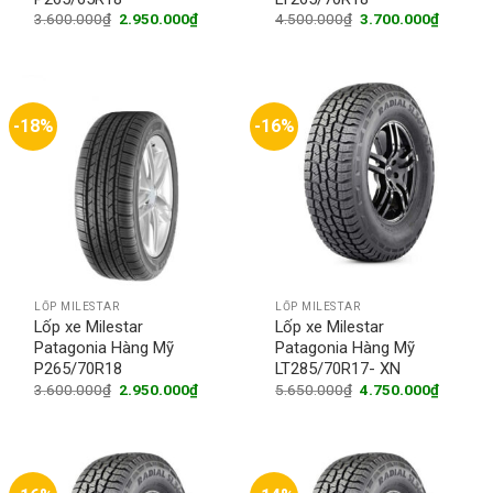
Original
Current
Original
Current
3.600.000
₫
2.950.000
₫
4.500.000
₫
3.700.000
₫
price
price
price
price
was:
is:
was:
is:
3.600.000₫.
2.950.000₫.
4.500.000₫.
3.700.0
-18%
-16%
LỐP MILESTAR
LỐP MILESTAR
Lốp xe Milestar
Lốp xe Milestar
Patagonia Hàng Mỹ
Patagonia Hàng Mỹ
P265/70R18
LT285/70R17- XN
Original
Current
Original
Current
3.600.000
₫
2.950.000
₫
5.650.000
₫
4.750.000
₫
price
price
price
price
was:
is:
was:
is:
3.600.000₫.
2.950.000₫.
5.650.000₫.
4.750.0