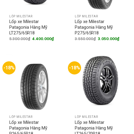
LỐP MILESTAR
LỐP MILESTAR
Lốp xe Milestar
Lốp xe Milestar
Patagonia Hàng Mỹ
Patagonia Hàng Mỹ
LT275/65R18
P275/65R18
Original
Current
Original
Current
5.300.000
₫
4.400.000
₫
3.550.000
₫
3.050.000
₫
price
price
price
price
was:
is:
was:
is:
5.300.000₫.
4.400.000₫.
3.550.000₫.
3.050.0
-18%
-18%
LỐP MILESTAR
LỐP MILESTAR
Lốp xe Milestar
Lốp xe Milestar
Patagonia Hàng Mỹ
Patagonia Hàng Mỹ
P265/65R18
LT265/70R18