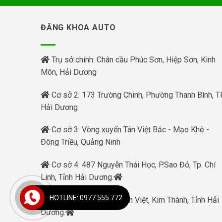
ĐĂNG KHOA AUTO
Trụ sở chính: Chân cầu Phúc Sơn, Hiệp Sơn, Kinh
Môn, Hải Dương
Cơ sở 2: 173 Trường Chinh, Phường Thanh Bình, TP
Hải Dương
Cơ sở 3: Vòng xuyến Tân Việt Bắc - Mạo Khê -
Đông Triều, Quảng Ninh
Cơ sở 4: 487 Nguyễn Thái Học, P.Sao Đỏ, Tp. Chí
Linh, Tỉnh Hải Dương.
HOTLINE: 0977.555.772
Cơ sở 5: Phạm Xá, Tuấn Việt, Kim Thành, Tỉnh Hải
Dương.