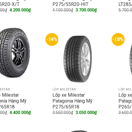
5R20-X/T
P275/55R20-HIT
LT285
Original
Current
Original
Current
000
₫
4.200.000
₫
4.100.000
₫
3.700.000
₫
5.700.
price
price
price
price
was:
is:
was:
is:
4.600.000₫.
4.200.000₫.
4.100.000₫.
3.700.000₫.
-14%
-18%
LESTAR
LỐP MILESTAR
LỐP MI
 Milestar
Lốp xe Milestar
Lốp xe
onia Hàng Mỹ
Patagonia Hàng Mỹ
Patag
/65R18
P275/65R18
P265/
Original
Current
Original
Current
000
₫
4.400.000
₫
3.550.000
₫
3.050.000
₫
3.600.
price
price
price
price
was:
is:
was:
is:
5.300.000₫.
4.400.000₫.
3.550.000₫.
3.050.000₫.