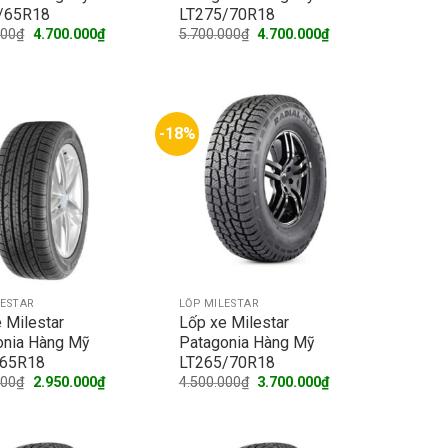
/65R18
LT275/70R18
Original
Current
Original
Current
000
₫
4.700.000
₫
5.700.000
₫
4.700.000
₫
price
price
price
price
was:
is:
was:
is:
5.700.000₫.
4.700.000₫.
5.700.000₫.
4.700.000₫.
-18%
LESTAR
LỐP MILESTAR
 Milestar
Lốp xe Milestar
onia Hàng Mỹ
Patagonia Hàng Mỹ
65R18
LT265/70R18
Original
Current
Original
Current
000
₫
2.950.000
₫
4.500.000
₫
3.700.000
₫
price
price
price
price
was:
is:
was:
is:
3.600.000₫.
2.950.000₫.
4.500.000₫.
3.700.000₫.