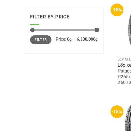
-18%
FILTER BY PRICE
Min
Max
Price:
0₫
—
6.300.000₫
FILTER
price
price
LỐP MI
Lốp xe
Patag
P265/
3.600.
-15%