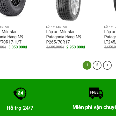
LESTAR
LỐP MILESTAR
LỐP MI
 Milestar
Lốp xe Milestar
Lốp xe
onia Hàng Mỹ
Patagonia Hàng Mỹ
Patag
/70R17-H/T
P265/70R17
LT245
Original
Current
Original
Current
000
₫
3.350.000
₫
3.600.000
₫
2.950.000
₫
3.650.
price
price
price
price
was:
is:
was:
is:
3.950.000₫.
3.350.000₫.
3.600.000₫.
2.950.000₫.
1
2
Miễn phí vận chuy
Hỗ trợ 24/7