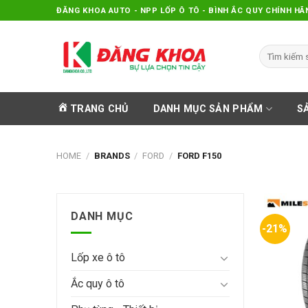
Skip
ĐĂNG KHOA AUTO - NPP LỐP Ô TÔ - BÌNH ẮC QUY CHÍNH HÃ
to
content
Search
for:
TRANG CHỦ
DANH MỤC SẢN PHẨM
S
HOME
/
BRANDS
/
FORD
/
FORD F150
DANH MỤC
-21%
Lốp xe ô tô
Ắc quy ô tô