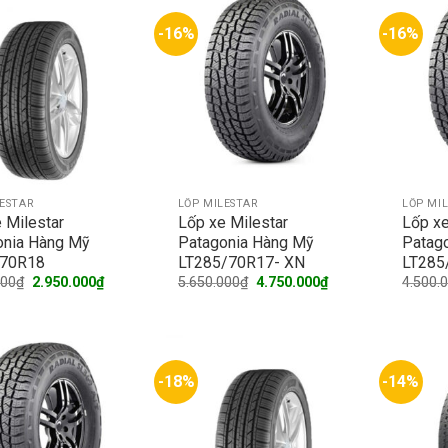
-16%
-16%
LESTAR
LỐP MILESTAR
LỐP MI
 Milestar
Lốp xe Milestar
Lốp xe
onia Hàng Mỹ
Patagonia Hàng Mỹ
Patag
70R18
LT285/70R17- XN
LT285
Original
Current
Original
Current
000
₫
2.950.000
₫
5.650.000
₫
4.750.000
₫
4.500.
price
price
price
price
was:
is:
was:
is:
3.600.000₫.
2.950.000₫.
5.650.000₫.
4.750.000₫.
-18%
-14%