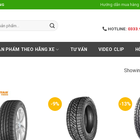
Hướng dẫn mua hàng 
NG
HOTLINE:
0333.
ẢN PHẨM THEO HÃNG XE
TƯ VẤN
VIDEO CLIP
H
Showin
-9%
-13%