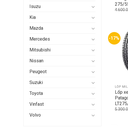
275/5
Isuzu
4.600.
Kia
Mazda
-17%
Mercedes
Mitsubishi
Nissan
Peugeot
Suzuki
LỐP MI
Lốp xe
Toyota
Patag
LT275
Vinfast
5.300.
Volvo