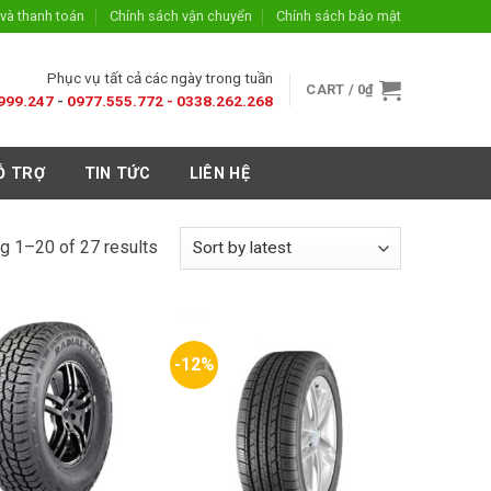
và thanh toán
Chính sách vận chuyển
Chính sách bảo mật
Phục vụ tất cả các ngày trong tuần
CART /
0
₫
999.247
-
0977.555.772 -
0338.262.268
Ỗ TRỢ
TIN TỨC
LIÊN HỆ
g 1–20 of 27 results
-12%