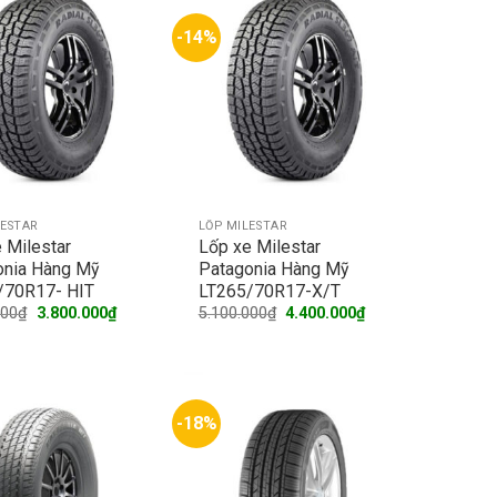
-14%
LESTAR
LỐP MILESTAR
 Milestar
Lốp xe Milestar
onia Hàng Mỹ
Patagonia Hàng Mỹ
/70R17- HIT
LT265/70R17-X/T
Original
Current
Original
Current
000
₫
3.800.000
₫
5.100.000
₫
4.400.000
₫
price
price
price
price
was:
is:
was:
is:
4.500.000₫.
3.800.000₫.
5.100.000₫.
4.400.000₫.
-18%