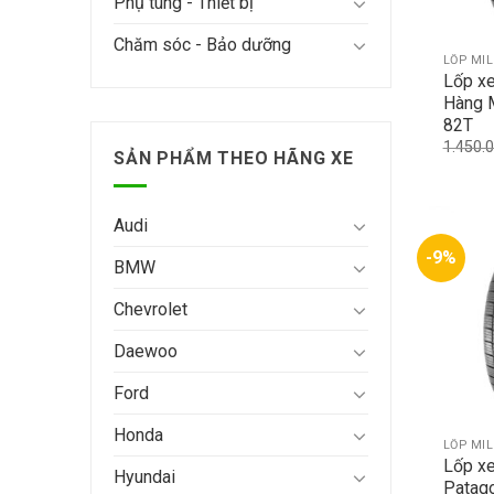
Phụ tùng - Thiết bị
Chăm sóc - Bảo dưỡng
LỐP MI
Lốp x
Hàng 
82T
1.450.
SẢN PHẨM THEO HÃNG XE
Audi
-9%
BMW
Chevrolet
Daewoo
Ford
Honda
LỐP MI
Lốp xe
Hyundai
Patag