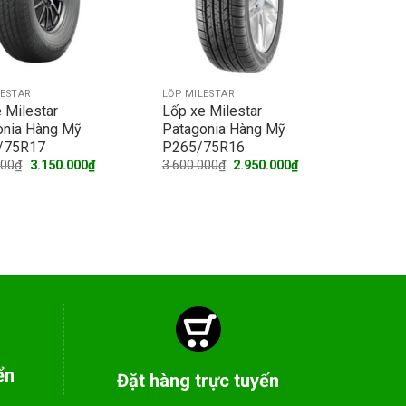
LESTAR
LỐP MILESTAR
 Milestar
Lốp xe Milestar
onia Hàng Mỹ
Patagonia Hàng Mỹ
/75R17
P265/75R16
Original
Current
Original
Current
000
₫
3.150.000
₫
3.600.000
₫
2.950.000
₫
price
price
price
price
was:
is:
was:
is:
3.650.000₫.
3.150.000₫.
3.600.000₫.
2.950.000₫.
ển
Đặt hàng trực tuyến