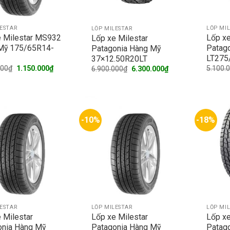
LESTAR
LỐP MI
LỐP MILESTAR
e Milestar MS932
Lốp xe
Lốp xe Milestar
Mỹ 175/65R14-
Patag
Patagonia Hàng Mỹ
LT275
37×12.50R20LT
Original
Current
Original
Current
000
₫
1.150.000
₫
5.100.
6.900.000
₫
6.300.000
₫
price
price
price
price
was:
is:
was:
is:
1.450.000₫.
1.150.000₫.
6.900.000₫.
6.300.000₫.
-10%
-18%
LESTAR
LỐP MILESTAR
LỐP MI
 Milestar
Lốp xe Milestar
Lốp xe
onia Hàng Mỹ
Patagonia Hàng Mỹ
Patag