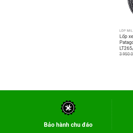
LỐP MI
Lốp xe
Patag
LT265
3.950.
Bảo hành chu đáo