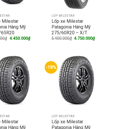
LESTAR
LỐP MILESTAR
 Milestar
Lốp xe Milestar
onia Hàng Mỹ
Patagonia Hàng Mỹ
/65R20
275/60R20 – X/T
Original
Current
Original
Current
000
₫
4.450.000
₫
5.400.000
₫
4.750.000
₫
price
price
price
price
was:
is:
was:
is:
5.100.000₫.
4.450.000₫.
5.400.000₫.
4.750.000₫.
-18%
LESTAR
LỐP MILESTAR
 Milestar
Lốp xe Milestar
onia Hàng Mỹ
Patagonia Hàng Mỹ