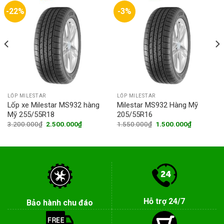
-22%
-3%
LỐP MILESTAR
LỐP MILESTAR
Lốp xe Milestar MS932 hàng
Milestar MS932 Hàng Mỹ
Mỹ 255/55R18
205/55R16
Original
Current
Original
Current
3.200.000
₫
2.500.000
₫
1.550.000
₫
1.500.000
₫
price
price
price
price
was:
is:
was:
is:
0₫.
3.200.000₫.
2.500.000₫.
1.550.000₫.
1.500.000
Hỗ trợ 24/7
Bảo hành chu đáo