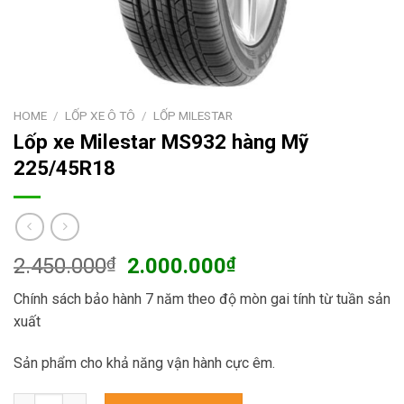
HOME
/
LỐP XE Ô TÔ
/
LỐP MILESTAR
Lốp xe Milestar MS932 hàng Mỹ
225/45R18
Original
Current
2.450.000
₫
2.000.000
₫
price
price
Chính sách bảo hành 7 năm theo độ mòn gai tính từ tuần sản
was:
is:
xuất
2.450.000₫.
2.000.000₫.
Sản phẩm cho khả năng vận hành cực êm.
Lốp xe Milestar MS932 hàng Mỹ 225/45R18 quantity