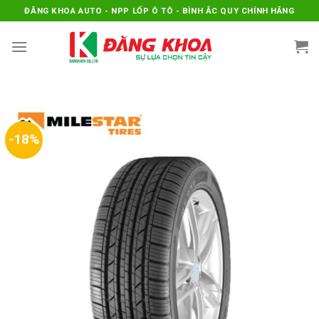
Skip
ĐĂNG KHOA AUTO - NPP LỐP Ô TÔ - BÌNH ẮC QUY CHÍNH HÃNG
to
content
-18%