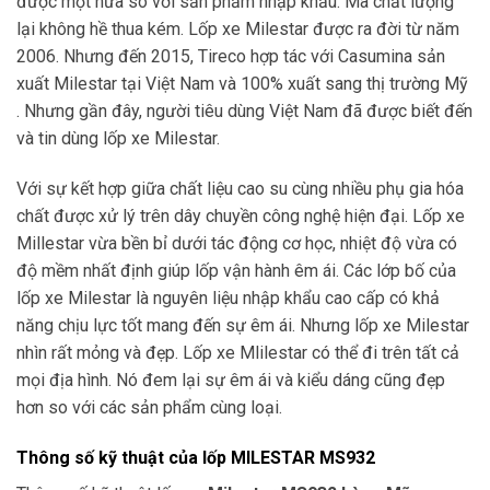
được một nửa so với sản phẩm nhập khẩu. Mà chất lượng
lại không hề thua kém. Lốp xe Milestar được ra đời từ năm
2006. Nhưng đến 2015, Tireco hợp tác với Casumina sản
xuất Milestar tại Việt Nam và 100% xuất sang thị trường Mỹ
. Nhưng gần đây, người tiêu dùng Việt Nam đã được biết đến
và tin dùng lốp xe Milestar.
Với sự kết hợp giữa chất liệu cao su cùng nhiều phụ gia hóa
chất được xử lý trên dây chuyền công nghệ hiện đại. Lốp xe
Millestar vừa bền bỉ dưới tác động cơ học, nhiệt độ vừa có
độ mềm nhất định giúp lốp vận hành êm ái. Các lớp bố của
lốp xe Milestar là nguyên liệu nhập khẩu cao cấp có khả
năng chịu lực tốt mang đến sự êm ái. Nhưng lốp xe Milestar
nhìn rất mỏng và đẹp. Lốp xe Mlilestar có thể đi trên tất cả
mọi địa hình. Nó đem lại sự êm ái và kiểu dáng cũng đẹp
hơn so với các sản phẩm cùng loại.
Thông số kỹ thuật của lốp MILESTAR MS932