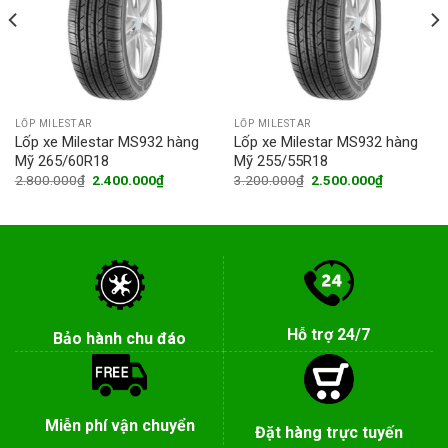
LỐP MILESTAR
LỐP MILESTAR
Lốp xe Milestar MS932 hàng
Lốp xe Milestar MS932 hàng
Mỹ 265/60R18
Mỹ 255/55R18
Original
Current
Original
Current
2.800.000
₫
2.400.000
₫
3.200.000
₫
2.500.000
₫
price
price
price
price
was:
is:
was:
is:
0₫.
2.800.000₫.
2.400.000₫.
3.200.000₫.
2.500.000
Hỗ trợ 24/7
Bảo hành chu đáo
Miễn phí vận chuyển
Đặt hàng trực tuyến