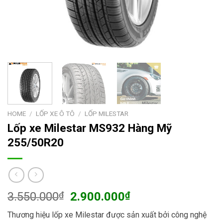
HOME
/
LỐP XE Ô TÔ
/
LỐP MILESTAR
Lốp xe Milestar MS932 Hàng Mỹ
255/50R20
Original
Current
3.550.000
₫
2.900.000
₫
price
price
Thương hiệu lốp xe Milestar được sản xuất bởi công nghệ
was:
is: