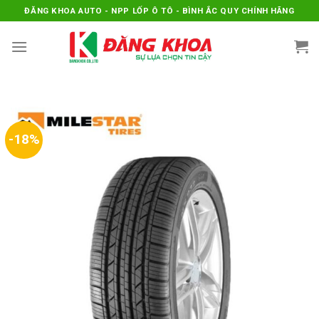
Skip
ĐĂNG KHOA AUTO - NPP LỐP Ô TÔ - BÌNH ẮC QUY CHÍNH HÃNG
to
content
-18%