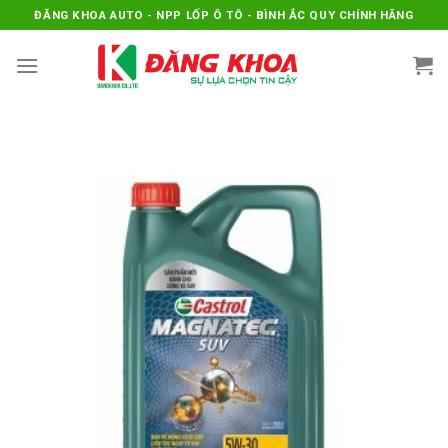
Skip
ĐĂNG KHOA AUTO - NPP LỐP Ô TÔ - BÌNH ẮC QUY CHÍNH HÃNG
to
content