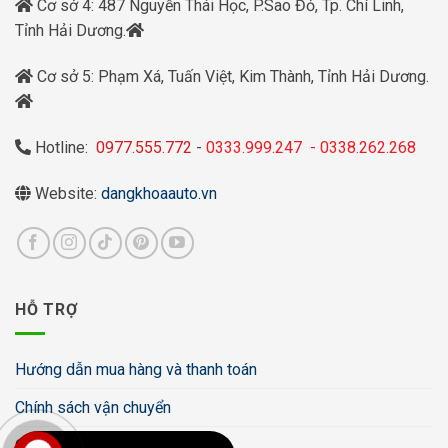
Cơ sở 4: 487 Nguyễn Thái Học, P.Sao Đỏ, Tp. Chí Linh,
Tỉnh Hải Dương.
Cơ sở 5: Phạm Xá, Tuấn Việt, Kim Thành, Tỉnh Hải Dương.
Hotline:
0977.555.772
-
0333.999.247
-
0338.262.268
Website:
dangkhoaauto.vn
HỖ TRỢ
Hướng dẫn mua hàng và thanh toán
Chính sách vận chuyển
Chính sách bảo mật