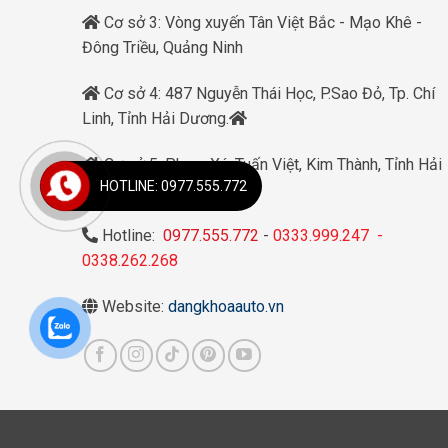
Cơ sở 3: Vòng xuyến Tân Việt Bắc - Mạo Khê -
Đông Triều, Quảng Ninh
Cơ sở 4: 487 Nguyễn Thái Học, P.Sao Đỏ, Tp. Chí
Linh, Tỉnh Hải Dương.
Cơ sở 5: Phạm Xá, Tuấn Việt, Kim Thành, Tỉnh Hải
HOTLINE: 0977.555.772
Dương.
Hotline:
0977.555.772
-
0333.999.247
-
0338.262.268
Website:
dangkhoaauto.vn