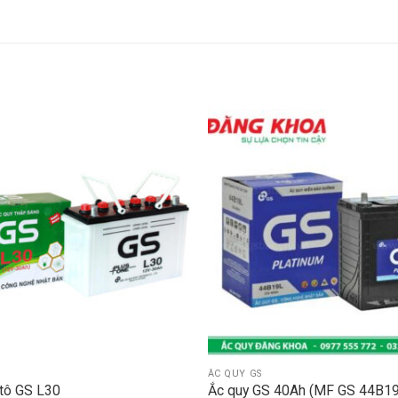
ẮC QUY GS
 tô GS L30
Ắc quy GS 40Ah (MF GS 44B19