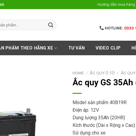
Hướng dẫn mua hàng 
NG
HOTLINE:
0333.
ẢN PHẨM THEO HÃNG XE
TƯ VẤN
VIDEO CLIP
H
HOME
/
ẮC QUY Ô TÔ
/
ẮC QUY
Ắc quy GS 35Ah
Model sản phẩm 40B19R
Điện áp: 12V
Dung lượng 35Ah (20HR)
Kích thước (Dài x Rộng x Ca
Sử dụng cho xe