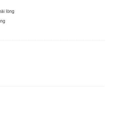
ài lòng
ãng