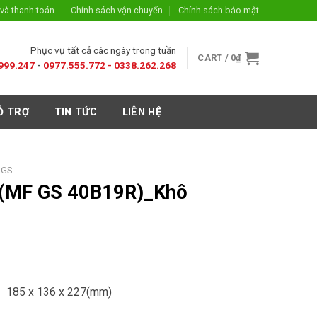
và thanh toán
Chính sách vận chuyển
Chính sách bảo mật
Phục vụ tất cả các ngày trong tuần
CART /
0
₫
999.247
-
0977.555.772 -
0338.262.268
Ỗ TRỢ
TIN TỨC
LIÊN HỆ
 GS
 (MF GS 40B19R)_Khô
o) 185 x 136 x 227(mm)