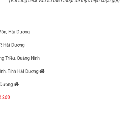
(Vui lòng click vào số điện thoại để thực hiện cuộc gọi)
 Môn, Hải Dương
P. Hải Dương
ng Triều, Quảng Ninh
inh, Tỉnh Hải Dương.
 Dương.
2.268