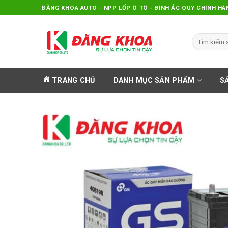
Skip
ĐĂNG KHOA AUTO - NPP LỐP Ô TÔ - BÌNH ẮC QUY CHÍNH HÃ
to
content
Search
for:
TRANG CHỦ
DANH MỤC SẢN PHẨM
S