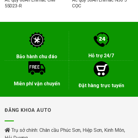
Ắc quy 60Ah Enimac CMF
Ắc quy 30Ah Enimac N30 5
55D23-R
CỌC
Hỗ trợ 24/7
Bảo hành chu đáo
Miễn phí vận chuyển
Đặt hàng trực tuyến
ĐĂNG KHOA AUTO
Trụ sở chính: Chân cầu Phúc Sơn, Hiệp Sơn, Kinh Môn,
Hải Dương