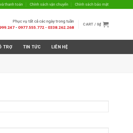
và thanh toán
Chính sách vận chuyển
Chính sách bảo mật
Phục vụ tất cả các ngày trong tuần
CART /
0
₫
999.247
-
0977.555.772 -
0338.262.268
Ỗ TRỢ
TIN TỨC
LIÊN HỆ