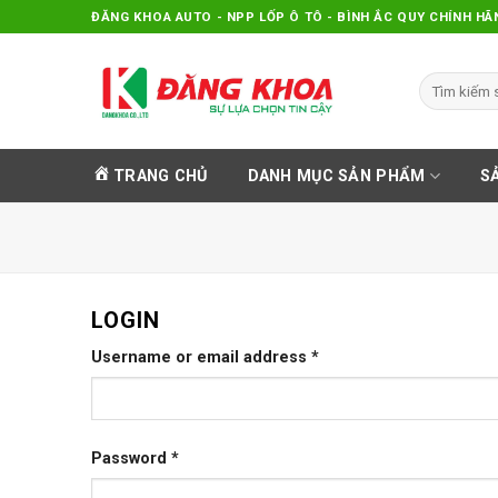
Skip
ĐĂNG KHOA AUTO - NPP LỐP Ô TÔ - BÌNH ẮC QUY CHÍNH HÃ
to
content
Search
for:
TRANG CHỦ
DANH MỤC SẢN PHẨM
S
LOGIN
Username or email address
*
Password
*