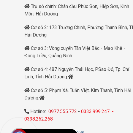
Trụ sở chính: Chân cầu Phúc Sơn, Hiệp Sơn, Kinh
Môn, Hải Dương
Cơ sở 2: 173 Trường Chinh, Phường Thanh Bình, TP
Hải Dương
Cơ sở 3: Vòng xuyến Tân Việt Bắc - Mạo Khê -
Đông Triều, Quảng Ninh
Cơ sở 4: 487 Nguyễn Thái Học, P.Sao Đỏ, Tp. Chí
Linh, Tỉnh Hải Dương.
Cơ sở 5: Phạm Xá, Tuấn Việt, Kim Thành, Tỉnh Hải
Dương.
Hotline:
0977.555.772
-
0333.999.247
-
0338.262.268
Website:
dangkhoaauto.vn