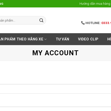
Hướng dẫn mua hàng 
NG
HOTLINE:
0333.
ẢN PHẨM THEO HÃNG XE
TƯ VẤN
VIDEO CLIP
H
MY ACCOUNT